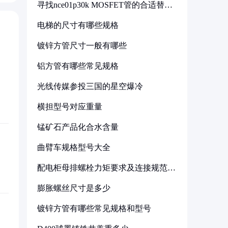
寻找nce01p30k MOSFET管的合适替代
型号
电梯的尺寸有哪些规格
镀锌方管尺寸一般有哪些
铝方管有哪些常见规格
光线传媒参投三国的星空爆冷
横担型号对应重量
锰矿石产品化合水含量
曲臂车规格型号大全
配电柜母排螺栓力矩要求及连接规范详
解
膨胀螺丝尺寸是多少
镀锌方管有哪些常见规格和型号