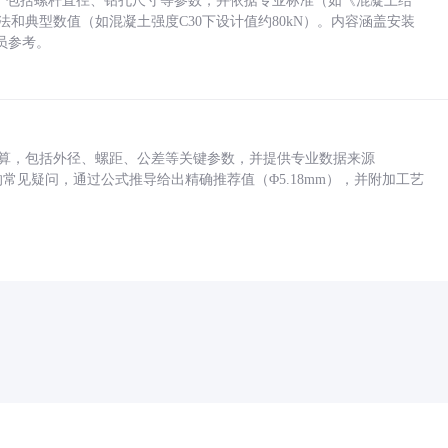
力，包括螺杆直径、钻孔尺寸等参数，并依据专业标准（如《混凝土结
方法和典型数值（如混凝土强度C30下设计值约80kN）。内容涵盖安装
员参考。
底孔计算，包括外径、螺距、公差等关键参数，并提供专业数据来源
孔尺寸的常见疑问，通过公式推导给出精确推荐值（Φ5.18mm），并附加工艺