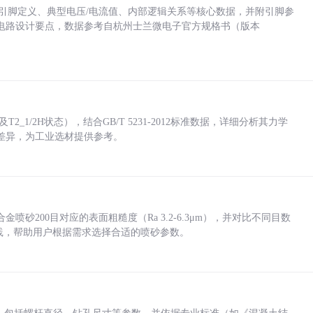
括各引脚定义、典型电压/电流值、内部逻辑关系等核心数据，并附引脚参
电路设计要点，数据参考自杭州士兰微电子官方规格书（版本
_1/2H状态），结合GB/T 5231-2012标准数据，详细分析其力学
差异，为工业选材提供参考。
砂200目对应的表面粗糙度（Ra 3.2-6.3μm），并对比不同目数
业实践，帮助用户根据需求选择合适的喷砂参数。