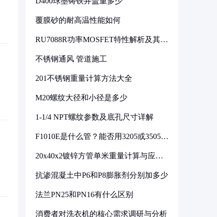
D400球墨铸铁井盖重多少
覆膜砂的耐高温性能如何
RU7088R功率MOSFET特性解析及其在
可调电源设计中的实践
不锈钢通风 管道施工
201不锈钢重量计算方法大全
M20螺纹大径和小径是多少
1-1/4 NPT螺纹参数及底孔尺寸详解
F1010E是什么管？能否用3205或3505代
换
20x40x2镀锌方管单米重量计算与应用
分析
抗渗混凝土中P6和P8膨胀剂分别加多少
法兰PN25和PN16有什么区别
消费者对洗衣机的核心需求调研与分析