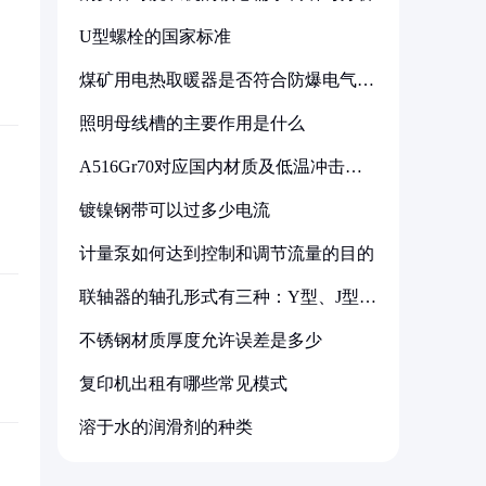
U型螺栓的国家标准
煤矿用电热取暖器是否符合防爆电气设
备标准
照明母线槽的主要作用是什么
A516Gr70对应国内材质及低温冲击要
求解析
镀镍钢带可以过多少电流
计量泵如何达到控制和调节流量的目的
联轴器的轴孔形式有三种：Y型、J型、
Z型
不锈钢材质厚度允许误差是多少
复印机出租有哪些常见模式
溶于水的润滑剂的种类