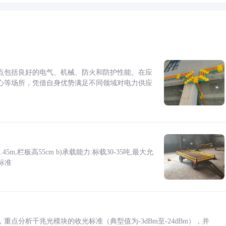
点包括良好的电气、机械、防火和防护性能。在应
心等场所，凭借自身优势满足不同领域对电力供应
5m,栏板高55cm b)承载能力:标载30-35吨,最大允
标准
点分析千兆光模块的收光标准（典型值为-3dBm至-24dBm），并