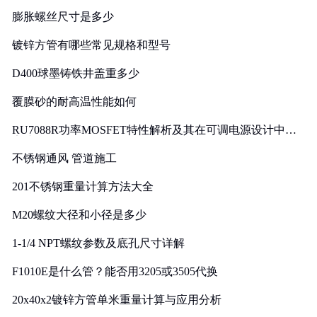
膨胀螺丝尺寸是多少
镀锌方管有哪些常见规格和型号
D400球墨铸铁井盖重多少
覆膜砂的耐高温性能如何
RU7088R功率MOSFET特性解析及其在可调电源设计中的
实践
不锈钢通风 管道施工
201不锈钢重量计算方法大全
M20螺纹大径和小径是多少
1-1/4 NPT螺纹参数及底孔尺寸详解
F1010E是什么管？能否用3205或3505代换
20x40x2镀锌方管单米重量计算与应用分析