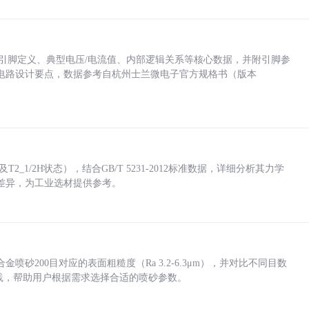
括各引脚定义、典型电压/电流值、内部逻辑关系等核心数据，并附引脚参
电路设计要点，数据参考自杭州士兰微电子官方规格书（版本
_1/2H状态），结合GB/T 5231-2012标准数据，详细分析其力学
差异，为工业选材提供参考。
砂200目对应的表面粗糙度（Ra 3.2-6.3μm），并对比不同目数
业实践，帮助用户根据需求选择合适的喷砂参数。