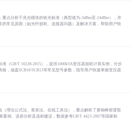
点分析千兆光模块的收光标准（典型值为-3dBm至-24dBm），并
常的常见原因（如光纤损耗、连接器问题）及解决方案，帮助用户快
/T 10228-2015），提供1000kVA变压器损耗计算实例，分步
，涵盖SCB10/SCB13等常见型号参数，指导用户快速掌握变压器
法（理论公式法、查表法、在线工具法），重点解析了黄铜棒密度取
计算案例、误差分析及选材建议，数据参考GB/T 4423-2007等国家标