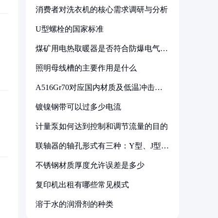
消费者对洗衣机的核心需求调研与分析
U型螺栓的国家标准
煤矿用电热取暖器是否符合防爆电气设
备标准
照明母线槽的主要作用是什么
A516Gr70对应国内材质及低温冲击要
求解析
镀镍钢带可以过多少电流
计量泵如何达到控制和调节流量的目的
联轴器的轴孔形式有三种：Y型、J型、
Z型
不锈钢材质厚度允许误差是多少
复印机出租有哪些常见模式
溶于水的润滑剂的种类