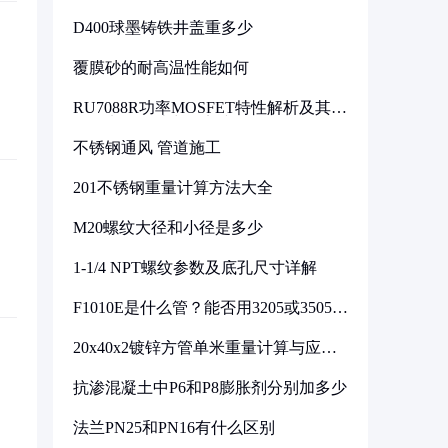
D400球墨铸铁井盖重多少
覆膜砂的耐高温性能如何
RU7088R功率MOSFET特性解析及其在
可调电源设计中的实践
不锈钢通风 管道施工
201不锈钢重量计算方法大全
M20螺纹大径和小径是多少
1-1/4 NPT螺纹参数及底孔尺寸详解
F1010E是什么管？能否用3205或3505代
换
20x40x2镀锌方管单米重量计算与应用
分析
抗渗混凝土中P6和P8膨胀剂分别加多少
法兰PN25和PN16有什么区别