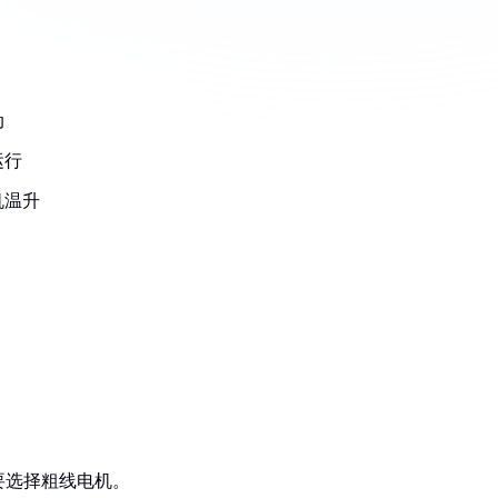
动
运行
机温升
要选择粗线电机。