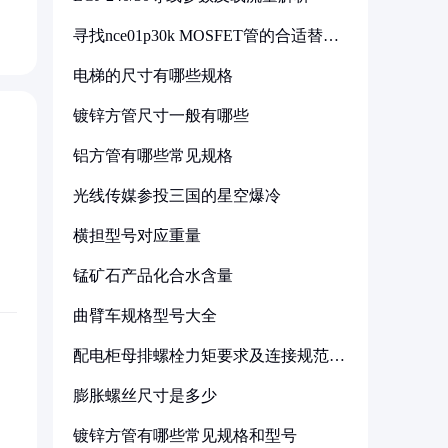
寻找nce01p30k MOSFET管的合适替代
型号
电梯的尺寸有哪些规格
镀锌方管尺寸一般有哪些
铝方管有哪些常见规格
光线传媒参投三国的星空爆冷
横担型号对应重量
锰矿石产品化合水含量
曲臂车规格型号大全
配电柜母排螺栓力矩要求及连接规范详
解
膨胀螺丝尺寸是多少
镀锌方管有哪些常见规格和型号