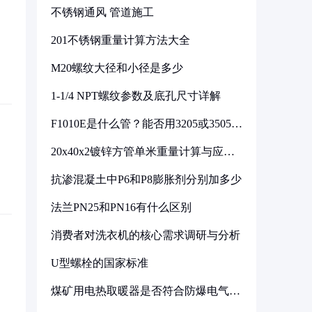
不锈钢通风 管道施工
201不锈钢重量计算方法大全
M20螺纹大径和小径是多少
1-1/4 NPT螺纹参数及底孔尺寸详解
F1010E是什么管？能否用3205或3505代
换
20x40x2镀锌方管单米重量计算与应用
分析
抗渗混凝土中P6和P8膨胀剂分别加多少
法兰PN25和PN16有什么区别
消费者对洗衣机的核心需求调研与分析
U型螺栓的国家标准
煤矿用电热取暖器是否符合防爆电气设
备标准