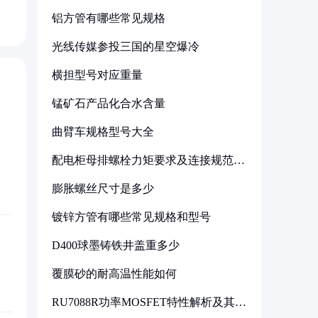
铝方管有哪些常见规格
光线传媒参投三国的星空爆冷
横担型号对应重量
锰矿石产品化合水含量
曲臂车规格型号大全
配电柜母排螺栓力矩要求及连接规范详
解
膨胀螺丝尺寸是多少
镀锌方管有哪些常见规格和型号
D400球墨铸铁井盖重多少
覆膜砂的耐高温性能如何
RU7088R功率MOSFET特性解析及其在
可调电源设计中的实践