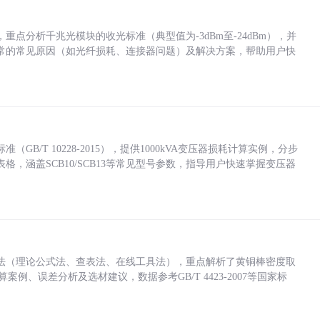
点分析千兆光模块的收光标准（典型值为-3dBm至-24dBm），并
常的常见原因（如光纤损耗、连接器问题）及解决方案，帮助用户快
/T 10228-2015），提供1000kVA变压器损耗计算实例，分步
，涵盖SCB10/SCB13等常见型号参数，指导用户快速掌握变压器
法（理论公式法、查表法、在线工具法），重点解析了黄铜棒密度取
计算案例、误差分析及选材建议，数据参考GB/T 4423-2007等国家标