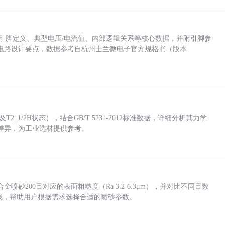
括各引脚定义、典型电压/电流值、内部逻辑关系等核心数据，并附引脚参
电路设计要点，数据参考自杭州士兰微电子官方规格书（版本
_1/2H状态），结合GB/T 5231-2012标准数据，详细分析其力学
差异，为工业选材提供参考。
砂200目对应的表面粗糙度（Ra 3.2-6.3μm），并对比不同目数
业实践，帮助用户根据需求选择合适的喷砂参数。