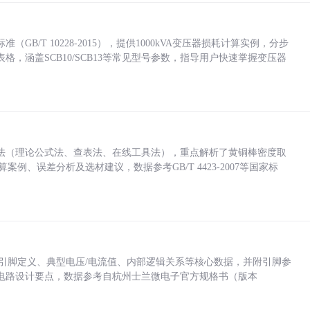
/T 10228-2015），提供1000kVA变压器损耗计算实例，分步
，涵盖SCB10/SCB13等常见型号参数，指导用户快速掌握变压器
法（理论公式法、查表法、在线工具法），重点解析了黄铜棒密度取
计算案例、误差分析及选材建议，数据参考GB/T 4423-2007等国家标
括各引脚定义、典型电压/电流值、内部逻辑关系等核心数据，并附引脚参
电路设计要点，数据参考自杭州士兰微电子官方规格书（版本