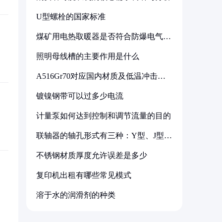
U型螺栓的国家标准
煤矿用电热取暖器是否符合防爆电气设
备标准
照明母线槽的主要作用是什么
A516Gr70对应国内材质及低温冲击要
求解析
镀镍钢带可以过多少电流
计量泵如何达到控制和调节流量的目的
联轴器的轴孔形式有三种：Y型、J型、
Z型
不锈钢材质厚度允许误差是多少
复印机出租有哪些常见模式
溶于水的润滑剂的种类