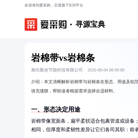
欢迎来到爱采购，百度旗下B2B平台
寻源宝典
岩棉带vs岩棉条
廊坊聚炎节能科技有限公司
·
2026-08-04 08:00:00
介绍：
本文清晰解析岩棉带与岩棉条在形态、用途及铝
填充缝隙，帮助读者根据需求选择合适材料。
一、形态决定用途
岩棉带像宽面条，扁平柔软适合包裹管道或设备
相同，但厚度和柔韧性差异让它们各司其职：前