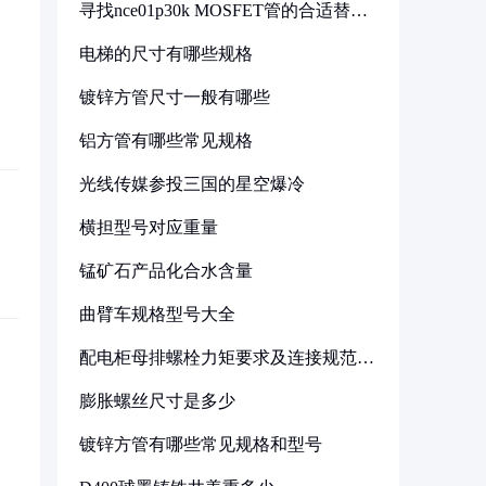
寻找nce01p30k MOSFET管的合适替代
型号
电梯的尺寸有哪些规格
镀锌方管尺寸一般有哪些
铝方管有哪些常见规格
光线传媒参投三国的星空爆冷
横担型号对应重量
锰矿石产品化合水含量
曲臂车规格型号大全
配电柜母排螺栓力矩要求及连接规范详
解
膨胀螺丝尺寸是多少
镀锌方管有哪些常见规格和型号