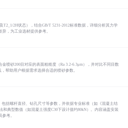
_1/2H状态），结合GB/T 5231-2012标准数据，详细分析其力学
差异，为工业选材提供参考。
砂200目对应的表面粗糙度（Ra 3.2-6.3μm），并对比不同目数
业实践，帮助用户根据需求选择合适的喷砂参数。
力，包括螺杆直径、钻孔尺寸等参数，并依据专业标准（如《混凝土结
方法和典型数值（如混凝土强度C30下设计值约80kN）。内容涵盖安装
员参考。