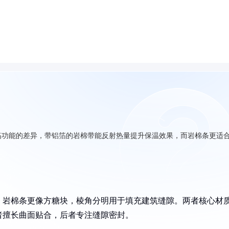
箔功能的差异，带铝箔的岩棉带能反射热量提升保温效果，而岩棉条更适
；岩棉条更像方糖块，棱角分明用于填充建筑缝隙。两者核心材
者擅长曲面贴合，后者专注缝隙密封。