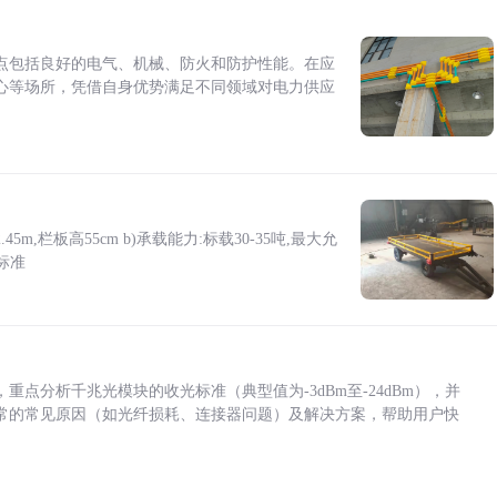
点包括良好的电气、机械、防火和防护性能。在应
心等场所，凭借自身优势满足不同领域对电力供应
5m,栏板高55cm b)承载能力:标载30-35吨,最大允
标准
点分析千兆光模块的收光标准（典型值为-3dBm至-24dBm），并
常的常见原因（如光纤损耗、连接器问题）及解决方案，帮助用户快