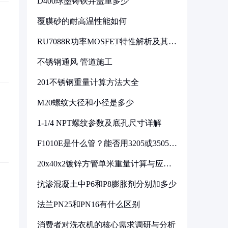
D400球墨铸铁井盖重多少
覆膜砂的耐高温性能如何
RU7088R功率MOSFET特性解析及其在
可调电源设计中的实践
不锈钢通风 管道施工
201不锈钢重量计算方法大全
M20螺纹大径和小径是多少
1-1/4 NPT螺纹参数及底孔尺寸详解
F1010E是什么管？能否用3205或3505代
换
20x40x2镀锌方管单米重量计算与应用
分析
抗渗混凝土中P6和P8膨胀剂分别加多少
法兰PN25和PN16有什么区别
消费者对洗衣机的核心需求调研与分析