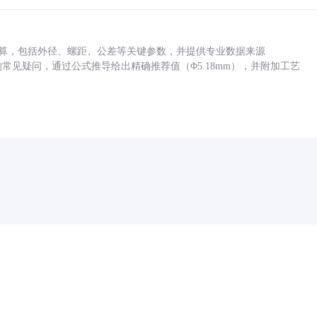
底孔计算，包括外径、螺距、公差等关键参数，并提供专业数据来源
孔尺寸的常见疑问，通过公式推导给出精确推荐值（Φ5.18mm），并附加工艺
药品医疗器械网络信息服务备案(京)网药械信息备字（2021）第00159号
京ICP证030173号
京公网安备11000002000001号