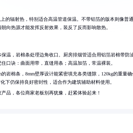
以上的辐射热，特别适合高温管道保温。不带铝箔的版本则像普
须朝向热源才能发挥反射效果，装反了反而影响散热。
体保温，岩棉条处理边角收口。厨房排烟管适合用铝箔岩棉带防
记住口诀：曲面用带，直缝用条；高温加箔，常温裸装。
的岩棉条，8mm壁厚设计能紧密填充各类缝隙，120kg的重量确
变化下仍保持良好密封性，适合作为建筑辅助材料使用。
仪产品，各位商家老板别再犹豫，赶紧体验起来！