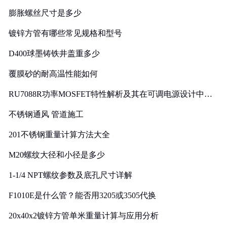
膨胀螺丝尺寸是多少
镀锌方管有哪些常见规格和型号
D400球墨铸铁井盖重多少
覆膜砂的耐高温性能如何
RU7088R功率MOSFET特性解析及其在可调电源设计中的
实践
不锈钢通风 管道施工
201不锈钢重量计算方法大全
M20螺纹大径和小径是多少
1-1/4 NPT螺纹参数及底孔尺寸详解
F1010E是什么管？能否用3205或3505代换
20x40x2镀锌方管单米重量计算与应用分析