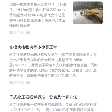
13米平板车主要技术参数包括: a)外形
尺寸:长13m×宽2.45m,栏板高55cm b)
承载能力:标载30-35吨,最大允许总重
49吨 c)符合国家道路车辆外廓尺寸及
轴荷限值标准
2026年8月4日
光模块接收功率多少是正常
本文详细解答光模块接收功率的正常范围及影响因素，重
点分析千兆光模块的收光标准（典型值为-3dBm
至-24dBm），并提供不同速率光模块的参考值表格。同时
解释功率异常的常见原因（如光纤损耗、连接器问题）及
解决方案，帮助用户快速判断网络性能问题。
2026年8月4日
干式变压器损耗标准一览表及计算方法
本文详细解析干式变压器空载损耗、负载损耗的国家标准
（GB/T 10228-2015），提供1000kVA变压器损耗计算实