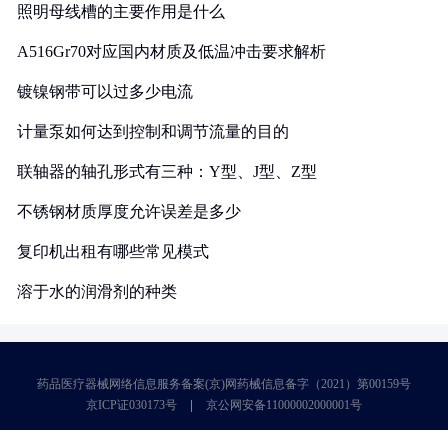
照明母线槽的主要作用是什么
A516Gr70对应国内材质及低温冲击要求解析
镀镍钢带可以过多少电流
计量泵如何达到控制和调节流量的目的
联轴器的轴孔形式有三种：Y型、J型、Z型
不锈钢材质厚度允许误差是多少
复印机出租有哪些常见模式
溶于水的润滑剂的种类
药品医疗器械网络信息服务备案(京)网药械信息备字（2021）第00159号
京ICP证030173号
京公网安备11000002000001号