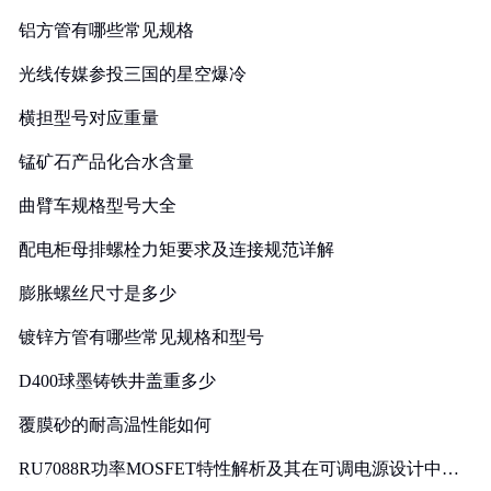
铝方管有哪些常见规格
光线传媒参投三国的星空爆冷
横担型号对应重量
锰矿石产品化合水含量
曲臂车规格型号大全
配电柜母排螺栓力矩要求及连接规范详解
膨胀螺丝尺寸是多少
镀锌方管有哪些常见规格和型号
D400球墨铸铁井盖重多少
覆膜砂的耐高温性能如何
RU7088R功率MOSFET特性解析及其在可调电源设计中的
实践