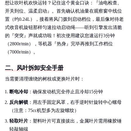
想让吹叶机欢快运转？记住这个黄金口诀：『油电检查、
开关到位、温柔启动』。首先确认机油量在观察窗中线位
置（约0.24L），接着将风门拨到启动档位，最后像对待老
式收音机旋钮那样匀速拉动启动绳——听到引擎发出清脆
的『突突』声就成功啦！初次使用建议怠速运行3分钟
（2800r/min），等机器『热身』完毕再推到工作档位
（7000r/min）。
二、风叶拆卸安全手册
当需要清理缠绕的树枝或更换叶片时：
断电冷却
：确保发动机完全停止且冷却15分钟
反向解锁
：用左手固定风罩，右手逆时针旋转中心螺母
（注意：75cc机型多为左旋螺纹）
轻取叶片
：塑料叶片可直接拔出，金属叶片需用橡胶锤
轻敲轴端