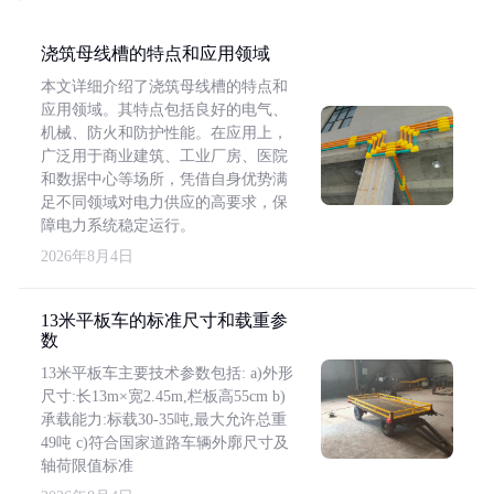
浇筑母线槽的特点和应用领域
本文详细介绍了浇筑母线槽的特点和
应用领域。其特点包括良好的电气、
机械、防火和防护性能。在应用上，
广泛用于商业建筑、工业厂房、医院
和数据中心等场所，凭借自身优势满
足不同领域对电力供应的高要求，保
障电力系统稳定运行。
2026年8月4日
13米平板车的标准尺寸和载重参
数
13米平板车主要技术参数包括: a)外形
尺寸:长13m×宽2.45m,栏板高55cm b)
承载能力:标载30-35吨,最大允许总重
49吨 c)符合国家道路车辆外廓尺寸及
轴荷限值标准