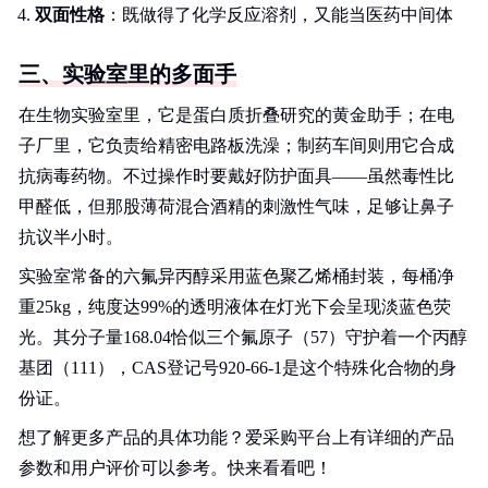
双面性格
：既做得了化学反应溶剂，又能当医药中间体
三、实验室里的多面手
在生物实验室里，它是蛋白质折叠研究的黄金助手；在电
子厂里，它负责给精密电路板洗澡；制药车间则用它合成
抗病毒药物。不过操作时要戴好防护面具——虽然毒性比
甲醛低，但那股薄荷混合酒精的刺激性气味，足够让鼻子
抗议半小时。
实验室常备的六氟异丙醇采用蓝色聚乙烯桶封装，每桶净
重25kg，纯度达99%的透明液体在灯光下会呈现淡蓝色荧
光。其分子量168.04恰似三个氟原子（57）守护着一个丙醇
基团（111），CAS登记号920-66-1是这个特殊化合物的身
份证。
想了解更多产品的具体功能？爱采购平台上有详细的产品
参数和用户评价可以参考。快来看看吧！