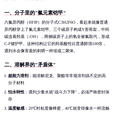
一、分子里的"氟元素铠甲"
六氟异丙醇（HFIP）的分子式C3H2F6O，看起来就像普通
异丙醇穿上了氟元素铠甲。三个碳原子构成Y形骨架，中间
碳连着羟基（-OH），两侧碳原子上的氢全被氟取代，形成
C-F键护甲。这种结构让它的羟基酸性比普通醇强100倍，
遇到水会像害羞的刺猬一样缩成二聚体。
二、溶解界的"矛盾体"
超能力溶剂
：能溶解尼龙、聚酯等常规溶剂搞不定的高
分子材料
怕水特性
：遇到少量水就"战斗力下降"，必须严格密封保
存
温度敏感
：20℃时粘度像蜂蜜，40℃就变得像水一样流畅