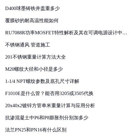
D400球墨铸铁井盖重多少
覆膜砂的耐高温性能如何
RU7088R功率MOSFET特性解析及其在可调电源设计中的
实践
不锈钢通风 管道施工
201不锈钢重量计算方法大全
M20螺纹大径和小径是多少
1-1/4 NPT螺纹参数及底孔尺寸详解
F1010E是什么管？能否用3205或3505代换
20x40x2镀锌方管单米重量计算与应用分析
抗渗混凝土中P6和P8膨胀剂分别加多少
法兰PN25和PN16有什么区别