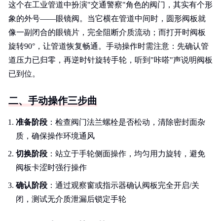
这个在工业管道中扮演"交通警察"角色的阀门，其实有个形
象的外号——眼镜阀。当它横在管道中间时，圆形阀板就
像一副闭合的眼镜片，完全阻断介质流动；而打开时阀板
旋转90°，让管道恢复畅通。手动操作时需注意：先确认管
道压力已归零，再逆时针旋转手轮，听到"咔嗒"声说明阀板
已到位。
二、手动操作三步曲
准备阶段
：检查阀门法兰螺栓是否松动，清除密封面杂
质，确保操作环境通风
切换阶段
：站立于手轮侧面操作，均匀用力旋转，避免
阀板卡涩时强行操作
确认阶段
：通过观察窗或指示器确认阀板完全开启/关
闭，测试无介质泄漏后锁定手轮