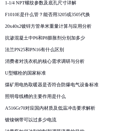
1-1/4 NPT螺纹参数及底孔尺寸详解
F1010E是什么管？能否用3205或3505代换
20x40x2镀锌方管单米重量计算与应用分析
抗渗混凝土中P6和P8膨胀剂分别加多少
法兰PN25和PN16有什么区别
消费者对洗衣机的核心需求调研与分析
U型螺栓的国家标准
煤矿用电热取暖器是否符合防爆电气设备标准
照明母线槽的主要作用是什么
A516Gr70对应国内材质及低温冲击要求解析
镀镍钢带可以过多少电流