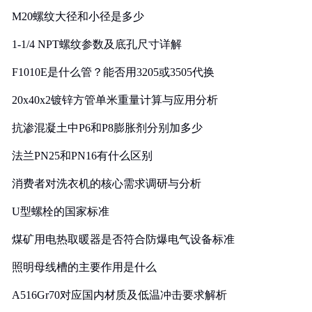
M20螺纹大径和小径是多少
1-1/4 NPT螺纹参数及底孔尺寸详解
F1010E是什么管？能否用3205或3505代换
20x40x2镀锌方管单米重量计算与应用分析
抗渗混凝土中P6和P8膨胀剂分别加多少
法兰PN25和PN16有什么区别
消费者对洗衣机的核心需求调研与分析
U型螺栓的国家标准
煤矿用电热取暖器是否符合防爆电气设备标准
照明母线槽的主要作用是什么
A516Gr70对应国内材质及低温冲击要求解析