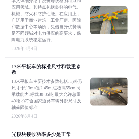
本文详细介绍了浇筑母线槽的特点和
应用领域。其特点包括良好的电气、
机械、防火和防护性能。在应用上，
广泛用于商业建筑、工业厂房、医院
和数据中心等场所，凭借自身优势满
足不同领域对电力供应的高要求，保
障电力系统稳定运行。
2026年8月4日
13米平板车的标准尺寸和载重参
数
13米平板车主要技术参数包括: a)外形
尺寸:长13m×宽2.45m,栏板高55cm b)
承载能力:标载30-35吨,最大允许总重
49吨 c)符合国家道路车辆外廓尺寸及
轴荷限值标准
2026年8月4日
光模块接收功率多少是正常