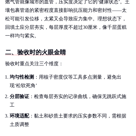
燃气管就像城市的血管，压实度决定了它的‘健康状态’。土
壤包裹管道的紧密程度直接影响抗压能力和密封性——太
松可能引发位移，太紧又会导致应力集中。理想状态下，
回填土应分层夯实，每层厚度不超过30厘米，像千层蛋糕
一样均匀紧实。
二、验收时的火眼金睛
验收时重点关注三个维度：
均匀性检测
：用核子密度仪等工具多点测量，避免出
现‘松软死角’
分层验证
：检查每层夯实的记录曲线，确保无跳跃式施
工
环境适配
：黏土和砂质土要求的压实参数不同，需根据
土质调整