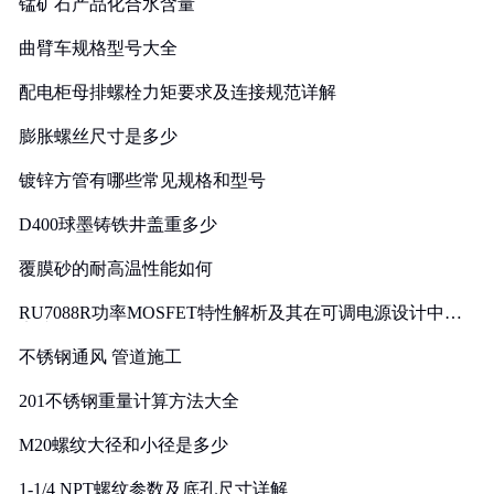
锰矿石产品化合水含量
曲臂车规格型号大全
配电柜母排螺栓力矩要求及连接规范详解
膨胀螺丝尺寸是多少
镀锌方管有哪些常见规格和型号
D400球墨铸铁井盖重多少
覆膜砂的耐高温性能如何
RU7088R功率MOSFET特性解析及其在可调电源设计中的
实践
不锈钢通风 管道施工
201不锈钢重量计算方法大全
M20螺纹大径和小径是多少
1-1/4 NPT螺纹参数及底孔尺寸详解