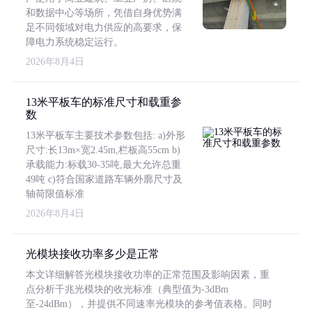
和数据中心等场所，凭借自身优势满
足不同领域对电力供应的高要求，保
障电力系统稳定运行。
2026年8月4日
13米平板车的标准尺寸和载重参
数
13米平板车主要技术参数包括: a)外形
尺寸:长13m×宽2.45m,栏板高55cm b)
承载能力:标载30-35吨,最大允许总重
49吨 c)符合国家道路车辆外廓尺寸及
轴荷限值标准
2026年8月4日
光模块接收功率多少是正常
本文详细解答光模块接收功率的正常范围及影响因素，重
点分析千兆光模块的收光标准（典型值为-3dBm
至-24dBm），并提供不同速率光模块的参考值表格。同时