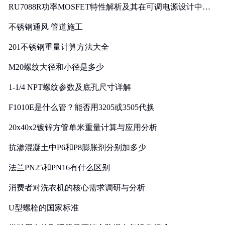
RU7088R功率MOSFET特性解析及其在可调电源设计中的
实践
不锈钢通风 管道施工
201不锈钢重量计算方法大全
M20螺纹大径和小径是多少
1-1/4 NPT螺纹参数及底孔尺寸详解
F1010E是什么管？能否用3205或3505代换
20x40x2镀锌方管单米重量计算与应用分析
抗渗混凝土中P6和P8膨胀剂分别加多少
法兰PN25和PN16有什么区别
消费者对洗衣机的核心需求调研与分析
U型螺栓的国家标准