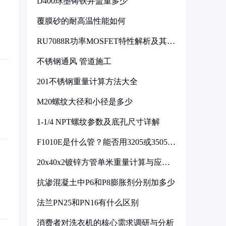
D400球墨铸铁井盖重多少
覆膜砂的耐高温性能如何
RU7088R功率MOSFET特性解析及其在
可调电源设计中的实践
不锈钢通风 管道施工
201不锈钢重量计算方法大全
M20螺纹大径和小径是多少
1-1/4 NPT螺纹参数及底孔尺寸详解
F1010E是什么管？能否用3205或3505代
换
20x40x2镀锌方管单米重量计算与应用
分析
抗渗混凝土中P6和P8膨胀剂分别加多少
法兰PN25和PN16有什么区别
消费者对洗衣机的核心需求调研与分析