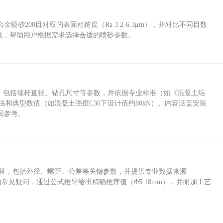
砂200目对应的表面粗糙度（Ra 3.2-6.3μm），并对比不同目数
业实践，帮助用户根据需求选择合适的喷砂参数。
力，包括螺杆直径、钻孔尺寸等参数，并依据专业标准（如《混凝土结
方法和典型数值（如混凝土强度C30下设计值约80kN）。内容涵盖安装
员参考。
底孔计算，包括外径、螺距、公差等关键参数，并提供专业数据来源
孔尺寸的常见疑问，通过公式推导给出精确推荐值（Φ5.18mm），并附加工艺