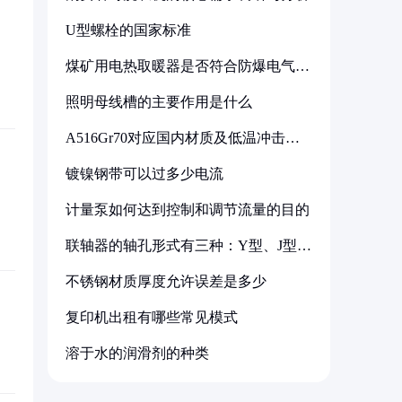
U型螺栓的国家标准
煤矿用电热取暖器是否符合防爆电气设
备标准
照明母线槽的主要作用是什么
A516Gr70对应国内材质及低温冲击要
求解析
镀镍钢带可以过多少电流
计量泵如何达到控制和调节流量的目的
联轴器的轴孔形式有三种：Y型、J型、
Z型
不锈钢材质厚度允许误差是多少
复印机出租有哪些常见模式
溶于水的润滑剂的种类