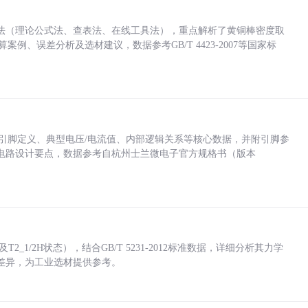
法（理论公式法、查表法、在线工具法），重点解析了黄铜棒密度取
计算案例、误差分析及选材建议，数据参考GB/T 4423-2007等国家标
括各引脚定义、典型电压/电流值、内部逻辑关系等核心数据，并附引脚参
电路设计要点，数据参考自杭州士兰微电子官方规格书（版本
_1/2H状态），结合GB/T 5231-2012标准数据，详细分析其力学
差异，为工业选材提供参考。