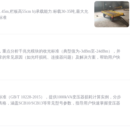
5m,栏板高55cm b)承载能力:标载30-35吨,最大允
标准
点分析千兆光模块的收光标准（典型值为-3dBm至-24dBm），并
常的常见原因（如光纤损耗、连接器问题）及解决方案，帮助用户快
/T 10228-2015），提供1000kVA变压器损耗计算实例，分步
，涵盖SCB10/SCB13等常见型号参数，指导用户快速掌握变压器