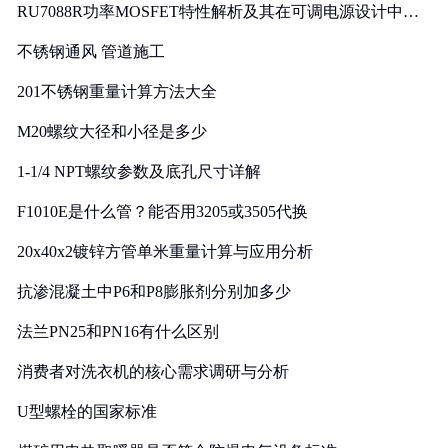
RU7088R功率MOSFET特性解析及其在可调电源设计中的
实践
不锈钢通风 管道施工
201不锈钢重量计算方法大全
M20螺纹大径和小径是多少
1-1/4 NPT螺纹参数及底孔尺寸详解
F1010E是什么管？能否用3205或3505代换
20x40x2镀锌方管单米重量计算与应用分析
抗渗混凝土中P6和P8膨胀剂分别加多少
法兰PN25和PN16有什么区别
消费者对洗衣机的核心需求调研与分析
U型螺栓的国家标准