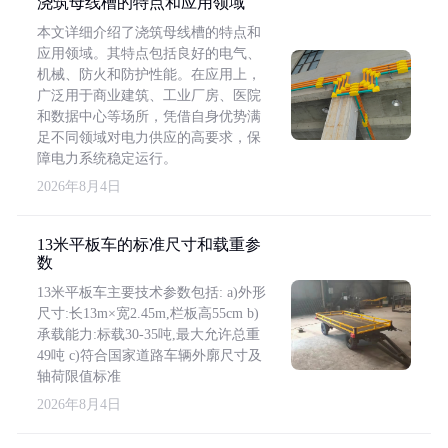
浇筑母线槽的特点和应用领域
本文详细介绍了浇筑母线槽的特点和
应用领域。其特点包括良好的电气、
机械、防火和防护性能。在应用上，
广泛用于商业建筑、工业厂房、医院
和数据中心等场所，凭借自身优势满
足不同领域对电力供应的高要求，保
障电力系统稳定运行。
2026年8月4日
13米平板车的标准尺寸和载重参
数
13米平板车主要技术参数包括: a)外形
尺寸:长13m×宽2.45m,栏板高55cm b)
承载能力:标载30-35吨,最大允许总重
49吨 c)符合国家道路车辆外廓尺寸及
轴荷限值标准
2026年8月4日