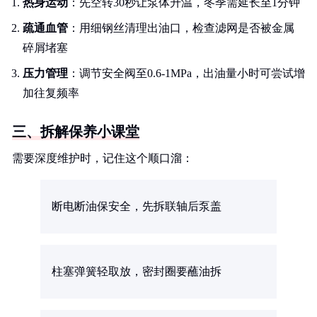
热身运动
：先空转30秒让泵体升温，冬季需延长至1分钟
疏通血管
：用细钢丝清理出油口，检查滤网是否被金属
碎屑堵塞
压力管理
：调节安全阀至0.6-1MPa，出油量小时可尝试增
加往复频率
三、拆解保养小课堂
需要深度维护时，记住这个顺口溜：
断电断油保安全，先拆联轴后泵盖
柱塞弹簧轻取放，密封圈要蘸油拆