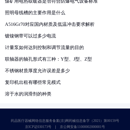
煤矿用电热取暖器是否符合防爆电气设备标准
照明母线槽的主要作用是什么
A516Gr70对应国内材质及低温冲击要求解析
镀镍钢带可以过多少电流
计量泵如何达到控制和调节流量的目的
联轴器的轴孔形式有三种：Y型、J型、Z型
不锈钢材质厚度允许误差是多少
复印机出租有哪些常见模式
溶于水的润滑剂的种类
药品医疗器械网络信息服务备案(京)网药械信息备字（2021）第00159号
京ICP证030173号
京公网安备11000002000001号