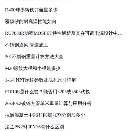
D400球墨铸铁井盖重多少
覆膜砂的耐高温性能如何
RU7088R功率MOSFET特性解析及其在可调电源设计中的
实践
不锈钢通风 管道施工
201不锈钢重量计算方法大全
M20螺纹大径和小径是多少
1-1/4 NPT螺纹参数及底孔尺寸详解
F1010E是什么管？能否用3205或3505代换
20x40x2镀锌方管单米重量计算与应用分析
抗渗混凝土中P6和P8膨胀剂分别加多少
法兰PN25和PN16有什么区别