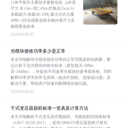
13米平板车主要技术参数包括: a)外形
尺寸:长13m×宽2.45m,栏板高55cm b)
承载能力:标载30-35吨,最大允许总重
49吨 c)符合国家道路车辆外廓尺寸及
轴荷限值标准
2026年8月4日
光模块接收功率多少是正常
本文详细解答光模块接收功率的正常范围及影响因素，重
点分析千兆光模块的收光标准（典型值为-3dBm
至-24dBm），并提供不同速率光模块的参考值表格。同时
解释功率异常的常见原因（如光纤损耗、连接器问题）及
解决方案，帮助用户快速判断网络性能问题。
2026年8月4日
干式变压器损耗标准一览表及计算方法
本文详细解析干式变压器空载损耗、负载损耗的国家标准
（GB/T 10228-2015），提供1000kVA变压器损耗计算实