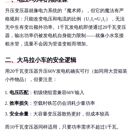
升压变压器就像电力系统的『魔术师』，但它的魔法有严
格规则：只能改变电压和电流的比例（U₁I₁≈U₂I₂），无法
无中生有变出额外功率。1千瓦发电机即便通过20千瓦变压
器，输出功率仍被发电机自身能力限制——就像小水泵接
粗水管，流量不会因为管道变粗而增加。
二、大马拉小车的安全逻辑
用20千瓦变压器升压60V发电机确实可行（如同用大货箱装
小件物品），但要注意：
电压匹配
：初级绕组需兼容60V输入
效率损失
：空载时铁芯仍会消耗少量功率
安全余量
：大容量变压器散热更好，但成本较高
而10千瓦变压器同样适用，只要功率需求不超过1千瓦。