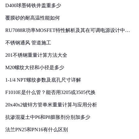
D400球墨铸铁井盖重多少
覆膜砂的耐高温性能如何
RU7088R功率MOSFET特性解析及其在可调电源设计中的
实践
不锈钢通风 管道施工
201不锈钢重量计算方法大全
M20螺纹大径和小径是多少
1-1/4 NPT螺纹参数及底孔尺寸详解
F1010E是什么管？能否用3205或3505代换
20x40x2镀锌方管单米重量计算与应用分析
抗渗混凝土中P6和P8膨胀剂分别加多少
法兰PN25和PN16有什么区别