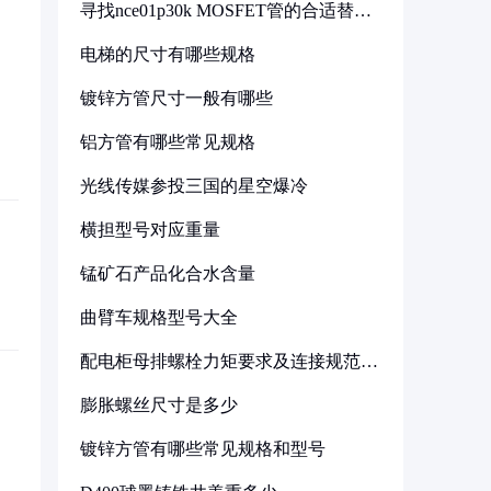
寻找nce01p30k MOSFET管的合适替代
型号
电梯的尺寸有哪些规格
镀锌方管尺寸一般有哪些
铝方管有哪些常见规格
光线传媒参投三国的星空爆冷
横担型号对应重量
锰矿石产品化合水含量
曲臂车规格型号大全
配电柜母排螺栓力矩要求及连接规范详
解
膨胀螺丝尺寸是多少
镀锌方管有哪些常见规格和型号