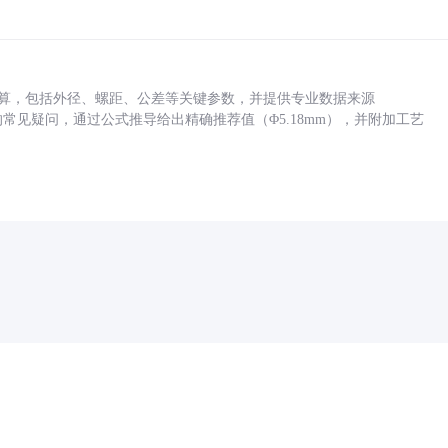
底孔计算，包括外径、螺距、公差等关键参数，并提供专业数据来源
孔尺寸的常见疑问，通过公式推导给出精确推荐值（Φ5.18mm），并附加工艺
药品医疗器械网络信息服务备案(京)网药械信息备字（2021）第00159号