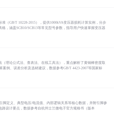
/T 10228-2015），提供1000kVA变压器损耗计算实例，分步
，涵盖SCB10/SCB13等常见型号参数，指导用户快速掌握变压器
法（理论公式法、查表法、在线工具法），重点解析了黄铜棒密度取
计算案例、误差分析及选材建议，数据参考GB/T 4423-2007等国家标
括各引脚定义、典型电压/电流值、内部逻辑关系等核心数据，并附引脚参
电路设计要点，数据参考自杭州士兰微电子官方规格书（版本