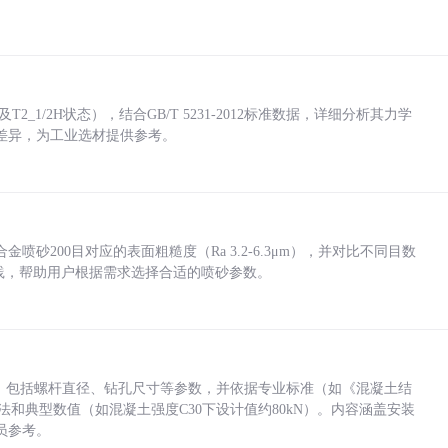
_1/2H状态），结合GB/T 5231-2012标准数据，详细分析其力学
差异，为工业选材提供参考。
砂200目对应的表面粗糙度（Ra 3.2-6.3μm），并对比不同目数
业实践，帮助用户根据需求选择合适的喷砂参数。
力，包括螺杆直径、钻孔尺寸等参数，并依据专业标准（如《混凝土结
方法和典型数值（如混凝土强度C30下设计值约80kN）。内容涵盖安装
员参考。