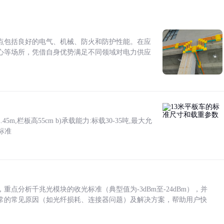
点包括良好的电气、机械、防火和防护性能。在应
心等场所，凭借自身优势满足不同领域对电力供应
5m,栏板高55cm b)承载能力:标载30-35吨,最大允
标准
点分析千兆光模块的收光标准（典型值为-3dBm至-24dBm），并
常的常见原因（如光纤损耗、连接器问题）及解决方案，帮助用户快