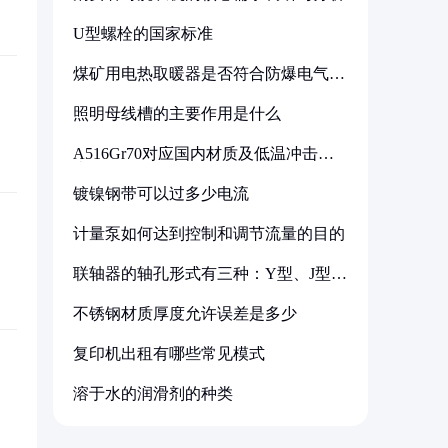
U型螺栓的国家标准
煤矿用电热取暖器是否符合防爆电气设
备标准
照明母线槽的主要作用是什么
A516Gr70对应国内材质及低温冲击要
求解析
镀镍钢带可以过多少电流
计量泵如何达到控制和调节流量的目的
联轴器的轴孔形式有三种：Y型、J型、
Z型
不锈钢材质厚度允许误差是多少
复印机出租有哪些常见模式
溶于水的润滑剂的种类