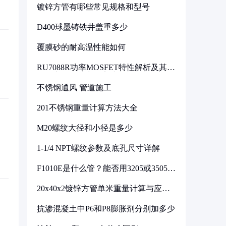
镀锌方管有哪些常见规格和型号
D400球墨铸铁井盖重多少
覆膜砂的耐高温性能如何
RU7088R功率MOSFET特性解析及其在
可调电源设计中的实践
不锈钢通风 管道施工
201不锈钢重量计算方法大全
M20螺纹大径和小径是多少
1-1/4 NPT螺纹参数及底孔尺寸详解
F1010E是什么管？能否用3205或3505代
换
20x40x2镀锌方管单米重量计算与应用
分析
抗渗混凝土中P6和P8膨胀剂分别加多少