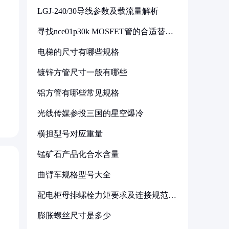
LGJ-240/30导线参数及载流量解析
寻找nce01p30k MOSFET管的合适替代
型号
电梯的尺寸有哪些规格
镀锌方管尺寸一般有哪些
铝方管有哪些常见规格
光线传媒参投三国的星空爆冷
横担型号对应重量
锰矿石产品化合水含量
曲臂车规格型号大全
配电柜母排螺栓力矩要求及连接规范详
解
膨胀螺丝尺寸是多少