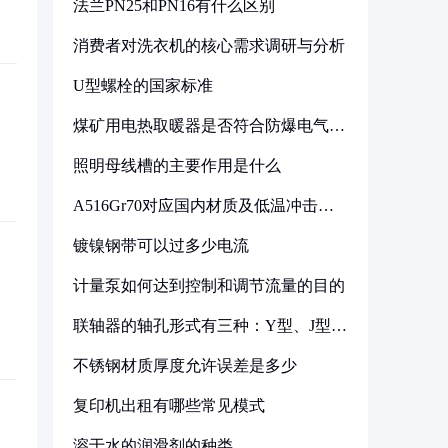
法兰PN25和PN16有什么区别
消费者对洗衣机的核心需求调研与分析
U型螺栓的国家标准
煤矿用电热取暖器是否符合防爆电气设
备标准
照明母线槽的主要作用是什么
A516Gr70对应国内材质及低温冲击要
求解析
镀镍钢带可以过多少电流
计量泵如何达到控制和调节流量的目的
联轴器的轴孔形式有三种：Y型、J型、
Z型
不锈钢材质厚度允许误差是多少
复印机出租有哪些常见模式
溶于水的润滑剂的种类