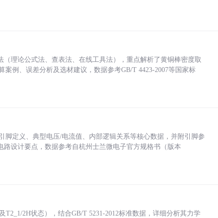
法（理论公式法、查表法、在线工具法），重点解析了黄铜棒密度取
计算案例、误差分析及选材建议，数据参考GB/T 4423-2007等国家标
括各引脚定义、典型电压/电流值、内部逻辑关系等核心数据，并附引脚参
电路设计要点，数据参考自杭州士兰微电子官方规格书（版本
_1/2H状态），结合GB/T 5231-2012标准数据，详细分析其力学