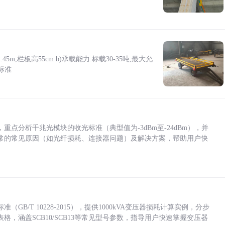
5m,栏板高55cm b)承载能力:标载30-35吨,最大允
标准
点分析千兆光模块的收光标准（典型值为-3dBm至-24dBm），并
常的常见原因（如光纤损耗、连接器问题）及解决方案，帮助用户快
/T 10228-2015），提供1000kVA变压器损耗计算实例，分步
，涵盖SCB10/SCB13等常见型号参数，指导用户快速掌握变压器