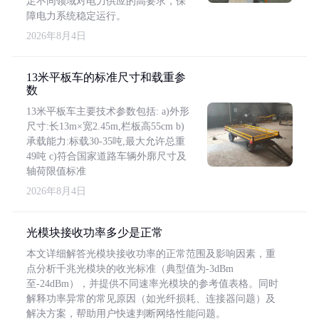
足不同领域对电力供应的高要求，保
障电力系统稳定运行。
2026年8月4日
13米平板车的标准尺寸和载重参
数
13米平板车主要技术参数包括: a)外形
尺寸:长13m×宽2.45m,栏板高55cm b)
承载能力:标载30-35吨,最大允许总重
49吨 c)符合国家道路车辆外廓尺寸及
轴荷限值标准
2026年8月4日
光模块接收功率多少是正常
本文详细解答光模块接收功率的正常范围及影响因素，重
点分析千兆光模块的收光标准（典型值为-3dBm
至-24dBm），并提供不同速率光模块的参考值表格。同时
解释功率异常的常见原因（如光纤损耗、连接器问题）及
解决方案，帮助用户快速判断网络性能问题。