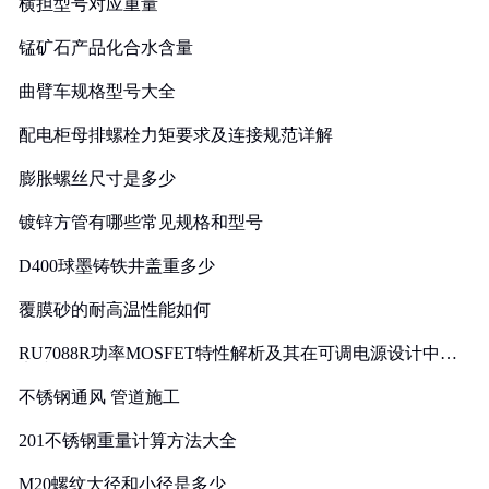
横担型号对应重量
锰矿石产品化合水含量
曲臂车规格型号大全
配电柜母排螺栓力矩要求及连接规范详解
膨胀螺丝尺寸是多少
镀锌方管有哪些常见规格和型号
D400球墨铸铁井盖重多少
覆膜砂的耐高温性能如何
RU7088R功率MOSFET特性解析及其在可调电源设计中的
实践
不锈钢通风 管道施工
201不锈钢重量计算方法大全
M20螺纹大径和小径是多少