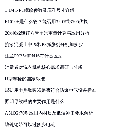
1-1/4 NPT螺纹参数及底孔尺寸详解
F1010E是什么管？能否用3205或3505代换
20x40x2镀锌方管单米重量计算与应用分析
抗渗混凝土中P6和P8膨胀剂分别加多少
法兰PN25和PN16有什么区别
消费者对洗衣机的核心需求调研与分析
U型螺栓的国家标准
煤矿用电热取暖器是否符合防爆电气设备标准
照明母线槽的主要作用是什么
A516Gr70对应国内材质及低温冲击要求解析
镀镍钢带可以过多少电流