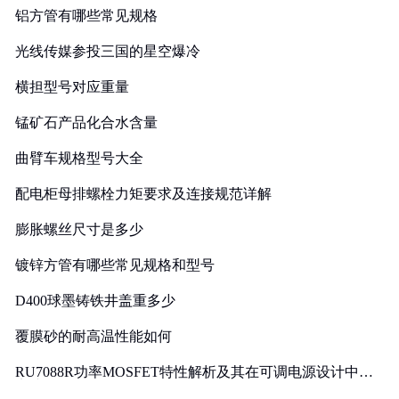
铝方管有哪些常见规格
光线传媒参投三国的星空爆冷
横担型号对应重量
锰矿石产品化合水含量
曲臂车规格型号大全
配电柜母排螺栓力矩要求及连接规范详解
膨胀螺丝尺寸是多少
镀锌方管有哪些常见规格和型号
D400球墨铸铁井盖重多少
覆膜砂的耐高温性能如何
RU7088R功率MOSFET特性解析及其在可调电源设计中的
实践