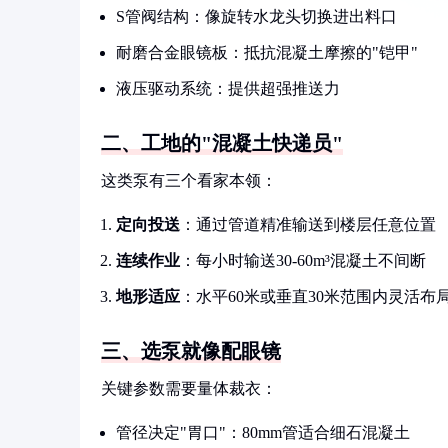
S管阀结构：像旋转水龙头切换进出料口
耐磨合金眼镜板：抵抗混凝土摩擦的"铠甲"
液压驱动系统：提供超强推送力
二、工地的"混凝土快递员"
这类泵有三个看家本领：
定向投送
：通过管道精准输送到楼层任意位置
连续作业
：每小时输送30-60m³混凝土不间断
地形适应
：水平60米或垂直30米范围内灵活布
三、选泵就像配眼镜
关键参数需要量体裁衣：
管径决定"胃口"：80mm管适合细石混凝土