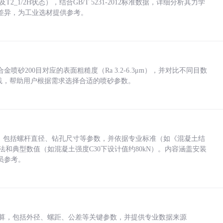
_1/2H状态），结合GB/T 5231-2012标准数据，详细分析其力学
差异，为工业选材提供参考。
砂200目对应的表面粗糙度（Ra 3.2-6.3μm），并对比不同目数
业实践，帮助用户根据需求选择合适的喷砂参数。
力，包括螺杆直径、钻孔尺寸等参数，并依据专业标准（如《混凝土结
方法和典型数值（如混凝土强度C30下设计值约80kN）。内容涵盖安装
员参考。
底孔计算，包括外径、螺距、公差等关键参数，并提供专业数据来源