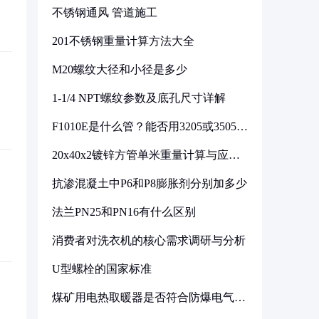
不锈钢通风 管道施工
201不锈钢重量计算方法大全
M20螺纹大径和小径是多少
1-1/4 NPT螺纹参数及底孔尺寸详解
F1010E是什么管？能否用3205或3505代
换
20x40x2镀锌方管单米重量计算与应用
分析
抗渗混凝土中P6和P8膨胀剂分别加多少
法兰PN25和PN16有什么区别
消费者对洗衣机的核心需求调研与分析
U型螺栓的国家标准
煤矿用电热取暖器是否符合防爆电气设
备标准