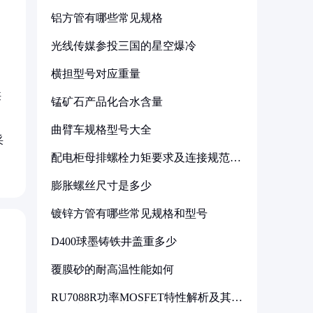
铝方管有哪些常见规格
光线传媒参投三国的星空爆冷
横担型号对应重量
狭
锰矿石产品化合水含量
曲臂车规格型号大全
采
配电柜母排螺栓力矩要求及连接规范详
解
膨胀螺丝尺寸是多少
镀锌方管有哪些常见规格和型号
D400球墨铸铁井盖重多少
覆膜砂的耐高温性能如何
RU7088R功率MOSFET特性解析及其在
可调电源设计中的实践