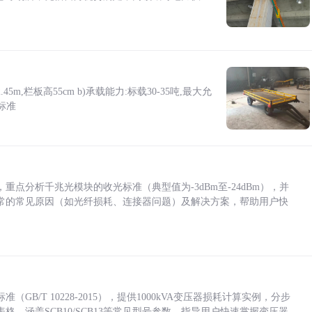
5m,栏板高55cm b)承载能力:标载30-35吨,最大允
标准
点分析千兆光模块的收光标准（典型值为-3dBm至-24dBm），并
常的常见原因（如光纤损耗、连接器问题）及解决方案，帮助用户快
/T 10228-2015），提供1000kVA变压器损耗计算实例，分步
，涵盖SCB10/SCB13等常见型号参数，指导用户快速掌握变压器