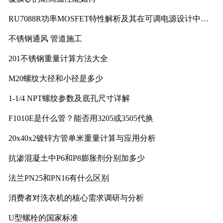
RU7088R功率MOSFET特性解析及其在可调电源设计中的
实践
不锈钢通风 管道施工
201不锈钢重量计算方法大全
M20螺纹大径和小径是多少
1-1/4 NPT螺纹参数及底孔尺寸详解
F1010E是什么管？能否用3205或3505代换
20x40x2镀锌方管单米重量计算与应用分析
抗渗混凝土中P6和P8膨胀剂分别加多少
法兰PN25和PN16有什么区别
消费者对洗衣机的核心需求调研与分析
U型螺栓的国家标准