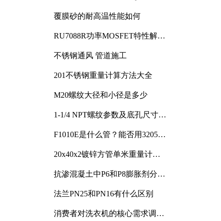
覆膜砂的耐高温性能如何
RU7088R功率MOSFET特性解析
及其在可调电源设计中的实践
不锈钢通风 管道施工
201不锈钢重量计算方法大全
M20螺纹大径和小径是多少
1-1/4 NPT螺纹参数及底孔尺寸详
解
F1010E是什么管？能否用3205或
3505代换
20x40x2镀锌方管单米重量计算
与应用分析
抗渗混凝土中P6和P8膨胀剂分别
加多少
法兰PN25和PN16有什么区别
消费者对洗衣机的核心需求调研