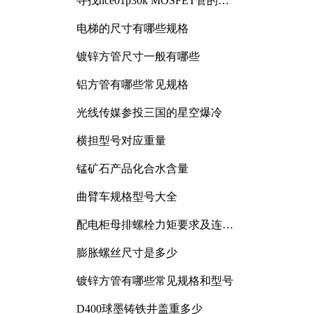
寻找nce01p30k MOSFET管的合
适替代型号
电梯的尺寸有哪些规格
镀锌方管尺寸一般有哪些
铝方管有哪些常见规格
光线传媒参投三国的星空爆冷
横担型号对应重量
锰矿石产品化合水含量
曲臂车规格型号大全
配电柜母排螺栓力矩要求及连接
规范详解
膨胀螺丝尺寸是多少
镀锌方管有哪些常见规格和型号
D400球墨铸铁井盖重多少