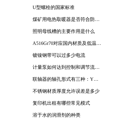
与分析
U型螺栓的国家标准
煤矿用电热取暖器是否符合防爆
电气设备标准
照明母线槽的主要作用是什么
A516Gr70对应国内材质及低温冲
击要求解析
镀镍钢带可以过多少电流
计量泵如何达到控制和调节流量
的目的
联轴器的轴孔形式有三种：Y
型、J型、Z型
不锈钢材质厚度允许误差是多少
复印机出租有哪些常见模式
溶于水的润滑剂的种类