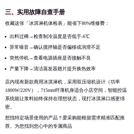
三、实用故障自查手册
收藏这张「冰淇淋机体检表」能省下80%维修费：
出料过稀→检查制冷温度是否低于-6℃
异常噪音→确认搅拌轴是否偏移或润滑不足
突然停机→查看电源插座是否接触不良
产量下降→清洁蒸发器翅片提升换热效率
店内现有新款商用冰淇淋机，采用双压缩机设计（功率
1800W/220V），715mm纤薄机身适合小店空间，智能控温
系统能让浆料始终保持在理想状态，现打冰淇淋口感更绵
密。
想找特定场景使用的产品？爱采购能根据需求精准匹配推
荐。为您找到您心中的专属商品