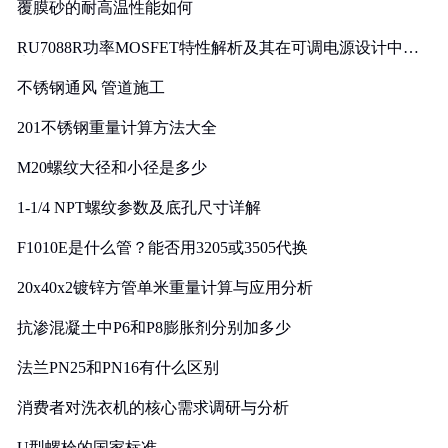
覆膜砂的耐高温性能如何
RU7088R功率MOSFET特性解析及其在可调电源设计中的
实践
不锈钢通风 管道施工
201不锈钢重量计算方法大全
M20螺纹大径和小径是多少
1-1/4 NPT螺纹参数及底孔尺寸详解
F1010E是什么管？能否用3205或3505代换
20x40x2镀锌方管单米重量计算与应用分析
抗渗混凝土中P6和P8膨胀剂分别加多少
法兰PN25和PN16有什么区别
消费者对洗衣机的核心需求调研与分析
U型螺栓的国家标准