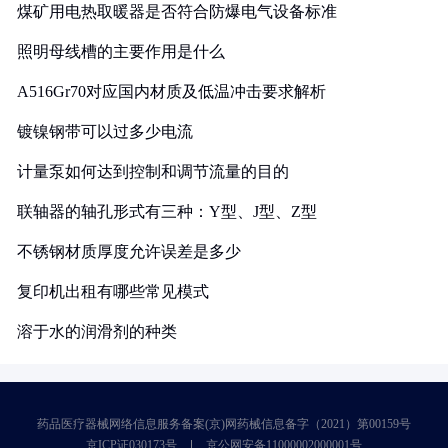
煤矿用电热取暖器是否符合防爆电气设备标准
照明母线槽的主要作用是什么
A516Gr70对应国内材质及低温冲击要求解析
镀镍钢带可以过多少电流
计量泵如何达到控制和调节流量的目的
联轴器的轴孔形式有三种：Y型、J型、Z型
不锈钢材质厚度允许误差是多少
复印机出租有哪些常见模式
溶于水的润滑剂的种类
药品医疗器械网络信息服务备案(京)网药械信息备字（2021）第00159号
京ICP证030173号
京公网安备11000002000001号