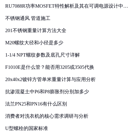
RU7088R功率MOSFET特性解析及其在可调电源设计中的
实践
不锈钢通风 管道施工
201不锈钢重量计算方法大全
M20螺纹大径和小径是多少
1-1/4 NPT螺纹参数及底孔尺寸详解
F1010E是什么管？能否用3205或3505代换
20x40x2镀锌方管单米重量计算与应用分析
抗渗混凝土中P6和P8膨胀剂分别加多少
法兰PN25和PN16有什么区别
消费者对洗衣机的核心需求调研与分析
U型螺栓的国家标准