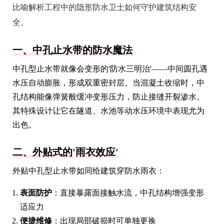
比喻解析工程中的隐形防水卫士如何守护建筑结构安
全。
一、中孔止水带的防水魔法
中孔型止水带就像会变形的'防水三明治'——中间圆孔遇
水压自动膨胀，形成双重密封层。当混凝土收缩时，中
孔结构能像弹簧般缓冲变形压力，防止接缝开裂渗水。
其特殊设计让它在隧道、水池等动水压环境中表现尤为
出色。
二、外贴式的'雨衣效应'
外贴中孔型止水带如同给建筑穿防水雨衣：
表面防护
：直接暴露面接触水流，中孔结构增强变形
适应力
便捷维修
：出现局部破损时可单独更换