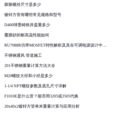
膨胀螺丝尺寸是多少
镀锌方管有哪些常见规格和型号
D400球墨铸铁井盖重多少
覆膜砂的耐高温性能如何
RU7088R功率MOSFET特性解析及其在可调电源设计中的
实践
不锈钢通风 管道施工
201不锈钢重量计算方法大全
M20螺纹大径和小径是多少
1-1/4 NPT螺纹参数及底孔尺寸详解
F1010E是什么管？能否用3205或3505代换
20x40x2镀锌方管单米重量计算与应用分析