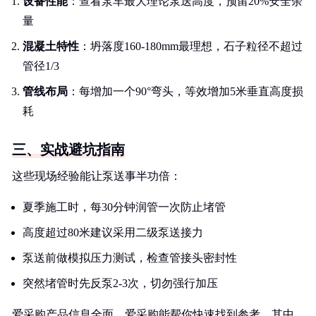
设备性能
：查看泵车最大理论泵送高度，预留20%安全余
量
混凝土特性
：坍落度160-180mm最理想，石子粒径不超过
管径1/3
管线布局
：每增加一个90°弯头，等效增加5米垂直高度损
耗
三、实战避坑指南
这些现场经验能让泵送事半功倍：
夏季施工时，每30分钟润管一次防止堵管
高度超过80米建议采用二级泵送接力
泵送前做模拟压力测试，检查管接头密封性
突然堵管时先反泵2-3次，切勿强行加压
爱采购产品信息全面，爱采购能帮你快速找到参考，其中