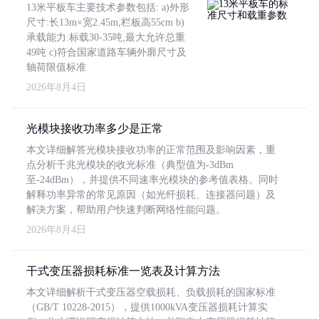
13米平板车主要技术参数包括: a)外形
尺寸:长13m×宽2.45m,栏板高55cm b)
承载能力:标载30-35吨,最大允许总重
49吨 c)符合国家道路车辆外廓尺寸及
轴荷限值标准
2026年8月4日
光模块接收功率多少是正常
本文详细解答光模块接收功率的正常范围及影响因素，重
点分析千兆光模块的收光标准（典型值为-3dBm
至-24dBm），并提供不同速率光模块的参考值表格。同时
解释功率异常的常见原因（如光纤损耗、连接器问题）及
解决方案，帮助用户快速判断网络性能问题。
2026年8月4日
干式变压器损耗标准一览表及计算方法
本文详细解析干式变压器空载损耗、负载损耗的国家标准
（GB/T 10228-2015），提供1000kVA变压器损耗计算实