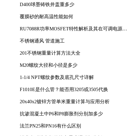
D400球墨铸铁井盖重多少
覆膜砂的耐高温性能如何
RU7088R功率MOSFET特性解析及其在可调电源设
计中的实践
不锈钢通风 管道施工
201不锈钢重量计算方法大全
M20螺纹大径和小径是多少
1-1/4 NPT螺纹参数及底孔尺寸详解
F1010E是什么管？能否用3205或3505代换
20x40x2镀锌方管单米重量计算与应用分析
抗渗混凝土中P6和P8膨胀剂分别加多少
法兰PN25和PN16有什么区别