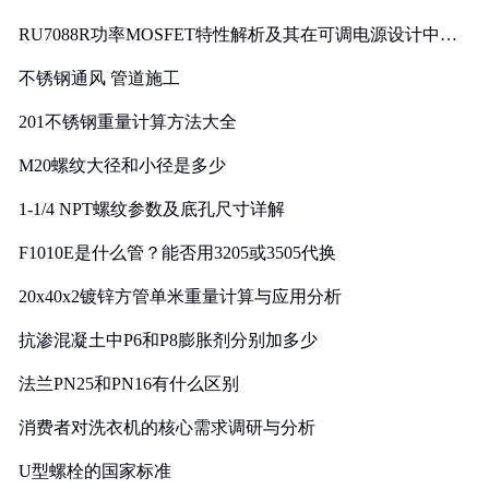
RU7088R功率MOSFET特性解析及其在可调电源设计中的
实践
不锈钢通风 管道施工
201不锈钢重量计算方法大全
M20螺纹大径和小径是多少
1-1/4 NPT螺纹参数及底孔尺寸详解
F1010E是什么管？能否用3205或3505代换
20x40x2镀锌方管单米重量计算与应用分析
抗渗混凝土中P6和P8膨胀剂分别加多少
法兰PN25和PN16有什么区别
消费者对洗衣机的核心需求调研与分析
U型螺栓的国家标准