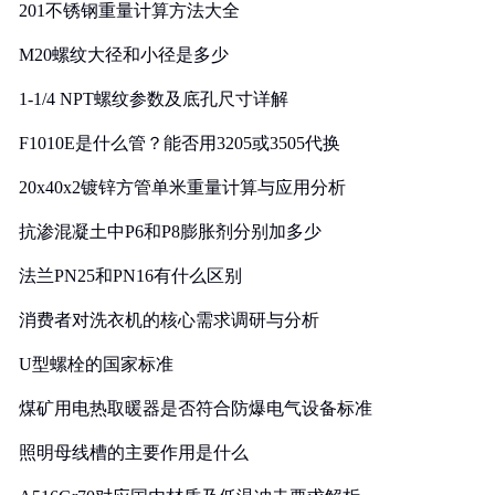
201不锈钢重量计算方法大全
M20螺纹大径和小径是多少
1-1/4 NPT螺纹参数及底孔尺寸详解
F1010E是什么管？能否用3205或3505代换
20x40x2镀锌方管单米重量计算与应用分析
抗渗混凝土中P6和P8膨胀剂分别加多少
法兰PN25和PN16有什么区别
消费者对洗衣机的核心需求调研与分析
U型螺栓的国家标准
煤矿用电热取暖器是否符合防爆电气设备标准
照明母线槽的主要作用是什么