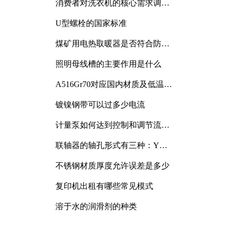
消费者对洗衣机的核心需求调研
与分析
U型螺栓的国家标准
煤矿用电热取暖器是否符合防爆
电气设备标准
照明母线槽的主要作用是什么
A516Gr70对应国内材质及低温冲
击要求解析
镀镍钢带可以过多少电流
计量泵如何达到控制和调节流量
的目的
联轴器的轴孔形式有三种：Y
型、J型、Z型
不锈钢材质厚度允许误差是多少
复印机出租有哪些常见模式
溶于水的润滑剂的种类