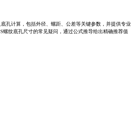
准尺寸及底孔计算，包括外径、螺距、公差等关键参数，并提供专业
-36UNS螺纹底孔尺寸的常见疑问，通过公式推导给出精确推荐值
药品医疗器械网络信息服务备案(京)网药械信息备字（2021）第00159号