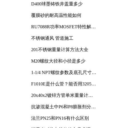
D400球墨铸铁井盖重多少
覆膜砂的耐高温性能如何
RU7088R功率MOSFET特性解析
及其在可调电源设计中的实践
不锈钢通风 管道施工
201不锈钢重量计算方法大全
M20螺纹大径和小径是多少
1-1/4 NPT螺纹参数及底孔尺寸详
解
F1010E是什么管？能否用3205或
3505代换
20x40x2镀锌方管单米重量计算
与应用分析
抗渗混凝土中P6和P8膨胀剂分别
加多少
法兰PN25和PN16有什么区别