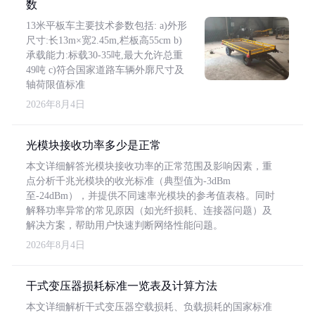
数
13米平板车主要技术参数包括: a)外形
尺寸:长13m×宽2.45m,栏板高55cm b)
承载能力:标载30-35吨,最大允许总重
49吨 c)符合国家道路车辆外廓尺寸及
轴荷限值标准
2026年8月4日
光模块接收功率多少是正常
本文详细解答光模块接收功率的正常范围及影响因素，重
点分析千兆光模块的收光标准（典型值为-3dBm
至-24dBm），并提供不同速率光模块的参考值表格。同时
解释功率异常的常见原因（如光纤损耗、连接器问题）及
解决方案，帮助用户快速判断网络性能问题。
2026年8月4日
干式变压器损耗标准一览表及计算方法
本文详细解析干式变压器空载损耗、负载损耗的国家标准