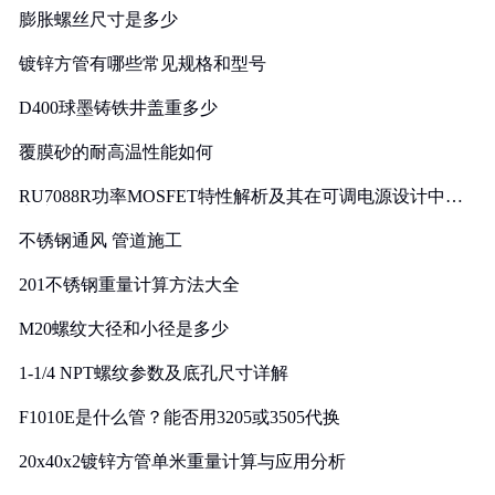
膨胀螺丝尺寸是多少
镀锌方管有哪些常见规格和型号
D400球墨铸铁井盖重多少
覆膜砂的耐高温性能如何
RU7088R功率MOSFET特性解析及其在可调电源设计中的
实践
不锈钢通风 管道施工
201不锈钢重量计算方法大全
M20螺纹大径和小径是多少
1-1/4 NPT螺纹参数及底孔尺寸详解
F1010E是什么管？能否用3205或3505代换
20x40x2镀锌方管单米重量计算与应用分析