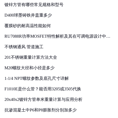
镀锌方管有哪些常见规格和型号
D400球墨铸铁井盖重多少
覆膜砂的耐高温性能如何
RU7088R功率MOSFET特性解析及其在可调电源设计中的
实践
不锈钢通风 管道施工
201不锈钢重量计算方法大全
M20螺纹大径和小径是多少
1-1/4 NPT螺纹参数及底孔尺寸详解
F1010E是什么管？能否用3205或3505代换
20x40x2镀锌方管单米重量计算与应用分析
抗渗混凝土中P6和P8膨胀剂分别加多少