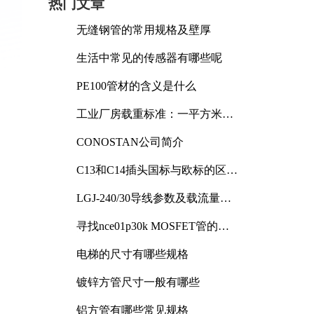
热门文章
无缝钢管的常用规格及壁厚
生活中常见的传感器有哪些呢
PE100管材的含义是什么
工业厂房载重标准：一平方米能
承受多少公斤
CONOSTAN公司简介
C13和C14插头国标与欧标的区别
及其标准解析
LGJ-240/30导线参数及载流量解
析
寻找nce01p30k MOSFET管的合
适替代型号
电梯的尺寸有哪些规格
镀锌方管尺寸一般有哪些
铝方管有哪些常见规格