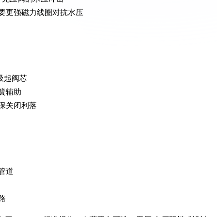
要更强磁力线圈对抗水压
吸起阀芯
簧辅助
保关闭利落
管道
路