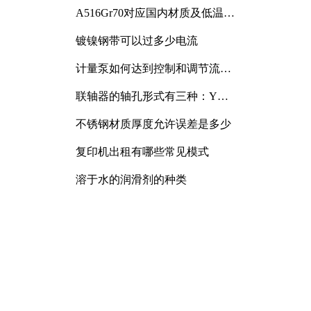
A516Gr70对应国内材质及低温冲
击要求解析
镀镍钢带可以过多少电流
计量泵如何达到控制和调节流量
的目的
联轴器的轴孔形式有三种：Y
型、J型、Z型
不锈钢材质厚度允许误差是多少
复印机出租有哪些常见模式
溶于水的润滑剂的种类