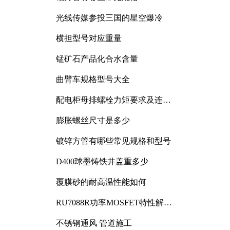
光线传媒参投三国的星空爆冷
横担型号对应重量
锰矿石产品化合水含量
曲臂车规格型号大全
配电柜母排螺栓力矩要求及连接
规范详解
膨胀螺丝尺寸是多少
镀锌方管有哪些常见规格和型号
D400球墨铸铁井盖重多少
覆膜砂的耐高温性能如何
RU7088R功率MOSFET特性解析
及其在可调电源设计中的实践
不锈钢通风 管道施工