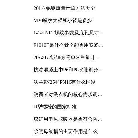
201不锈钢重量计算方法大全
M20螺纹大径和小径是多少
1-1/4 NPT螺纹参数及底孔尺寸详
解
F1010E是什么管？能否用3205或
3505代换
20x40x2镀锌方管单米重量计算
与应用分析
抗渗混凝土中P6和P8膨胀剂分别
加多少
法兰PN25和PN16有什么区别
消费者对洗衣机的核心需求调研
与分析
U型螺栓的国家标准
煤矿用电热取暖器是否符合防爆
电气设备标准
照明母线槽的主要作用是什么