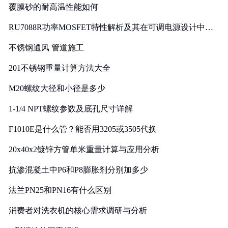
覆膜砂的耐高温性能如何
RU7088R功率MOSFET特性解析及其在可调电源设计中的
实践
不锈钢通风 管道施工
201不锈钢重量计算方法大全
M20螺纹大径和小径是多少
1-1/4 NPT螺纹参数及底孔尺寸详解
F1010E是什么管？能否用3205或3505代换
20x40x2镀锌方管单米重量计算与应用分析
抗渗混凝土中P6和P8膨胀剂分别加多少
法兰PN25和PN16有什么区别
消费者对洗衣机的核心需求调研与分析