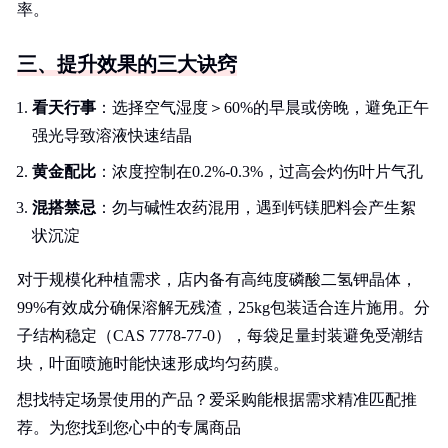
率。
三、提升效果的三大诀窍
看天行事
：选择空气湿度＞60%的早晨或傍晚，避免正午
强光导致溶液快速结晶
黄金配比
：浓度控制在0.2%-0.3%，过高会灼伤叶片气孔
混搭禁忌
：勿与碱性农药混用，遇到钙镁肥料会产生絮
状沉淀
对于规模化种植需求，店内备有高纯度磷酸二氢钾晶体，
99%有效成分确保溶解无残渣，25kg包装适合连片施用。分
子结构稳定（CAS 7778-77-0），每袋足量封装避免受潮结
块，叶面喷施时能快速形成均匀药膜。
想找特定场景使用的产品？爱采购能根据需求精准匹配推
荐。为您找到您心中的专属商品