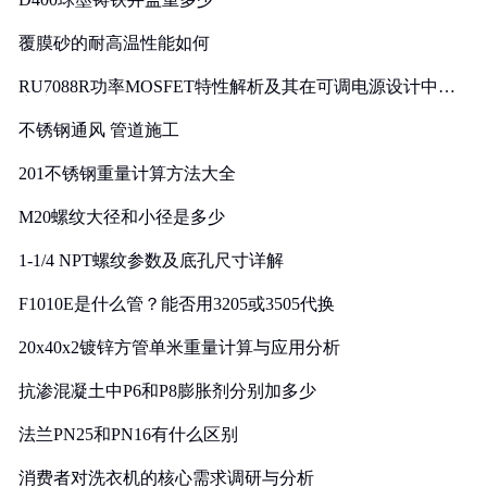
覆膜砂的耐高温性能如何
RU7088R功率MOSFET特性解析及其在可调电源设计中的
实践
不锈钢通风 管道施工
201不锈钢重量计算方法大全
M20螺纹大径和小径是多少
1-1/4 NPT螺纹参数及底孔尺寸详解
F1010E是什么管？能否用3205或3505代换
20x40x2镀锌方管单米重量计算与应用分析
抗渗混凝土中P6和P8膨胀剂分别加多少
法兰PN25和PN16有什么区别
消费者对洗衣机的核心需求调研与分析