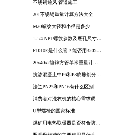
不锈钢通风 管道施工
201不锈钢重量计算方法大全
M20螺纹大径和小径是多少
1-1/4 NPT螺纹参数及底孔尺寸详
解
F1010E是什么管？能否用3205或
3505代换
20x40x2镀锌方管单米重量计算
与应用分析
抗渗混凝土中P6和P8膨胀剂分别
加多少
法兰PN25和PN16有什么区别
消费者对洗衣机的核心需求调研
与分析
U型螺栓的国家标准
煤矿用电热取暖器是否符合防爆
电气设备标准
照明母线槽的主要作用是什么