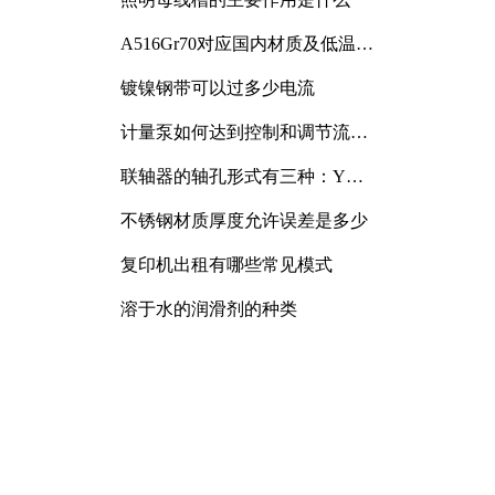
A516Gr70对应国内材质及低温冲
击要求解析
镀镍钢带可以过多少电流
计量泵如何达到控制和调节流量
的目的
联轴器的轴孔形式有三种：Y
型、J型、Z型
不锈钢材质厚度允许误差是多少
复印机出租有哪些常见模式
溶于水的润滑剂的种类