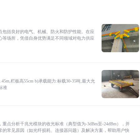
点包括良好的电气、机械、防火和防护性能。在应
心等场所，凭借自身优势满足不同领域对电力供应
5m,栏板高55cm b)承载能力:标载30-35吨,最大允
标准
点分析千兆光模块的收光标准（典型值为-3dBm至-24dBm），并
常的常见原因（如光纤损耗、连接器问题）及解决方案，帮助用户快