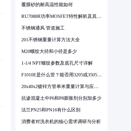
覆膜砂的耐高温性能如何
RU7088R功率MOSFET特性解析及其在
可调电源设计中的实践
不锈钢通风 管道施工
201不锈钢重量计算方法大全
M20螺纹大径和小径是多少
1-1/4 NPT螺纹参数及底孔尺寸详解
F1010E是什么管？能否用3205或3505代
换
20x40x2镀锌方管单米重量计算与应用
分析
抗渗混凝土中P6和P8膨胀剂分别加多少
法兰PN25和PN16有什么区别
消费者对洗衣机的核心需求调研与分析