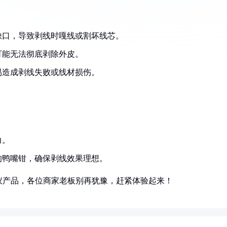
缺口，导致剥线时嘎线或割坏线芯。
可能无法彻底剥除外皮。
易造成剥线失败或线材损伤。
力。
的鸭嘴钳，确保剥线效果理想。
仪产品，各位商家老板别再犹豫，赶紧体验起来！