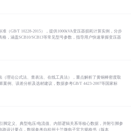
/T 10228-2015），提供1000kVA变压器损耗计算实例，分步
，涵盖SCB10/SCB13等常见型号参数，指导用户快速掌握变压器
法（理论公式法、查表法、在线工具法），重点解析了黄铜棒密度取
计算案例、误差分析及选材建议，数据参考GB/T 4423-2007等国家标
括各引脚定义、典型电压/电流值、内部逻辑关系等核心数据，并附引脚参
电路设计要点，数据参考自杭州士兰微电子官方规格书（版本