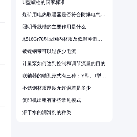
U型螺栓的国家标准
煤矿用电热取暖器是否符合防爆电气设
备标准
照明母线槽的主要作用是什么
A516Gr70对应国内材质及低温冲击要
求解析
镀镍钢带可以过多少电流
计量泵如何达到控制和调节流量的目的
联轴器的轴孔形式有三种：Y型、J型、
Z型
不锈钢材质厚度允许误差是多少
复印机出租有哪些常见模式
溶于水的润滑剂的种类