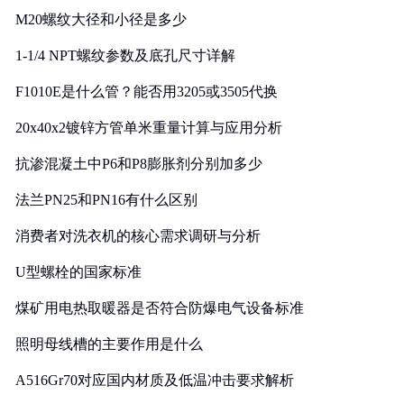
M20螺纹大径和小径是多少
1-1/4 NPT螺纹参数及底孔尺寸详解
F1010E是什么管？能否用3205或3505代换
20x40x2镀锌方管单米重量计算与应用分析
抗渗混凝土中P6和P8膨胀剂分别加多少
法兰PN25和PN16有什么区别
消费者对洗衣机的核心需求调研与分析
U型螺栓的国家标准
煤矿用电热取暖器是否符合防爆电气设备标准
照明母线槽的主要作用是什么
A516Gr70对应国内材质及低温冲击要求解析