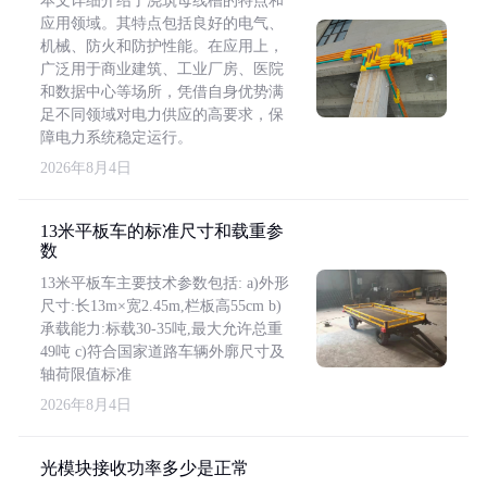
本文详细介绍了浇筑母线槽的特点和
应用领域。其特点包括良好的电气、
机械、防火和防护性能。在应用上，
广泛用于商业建筑、工业厂房、医院
和数据中心等场所，凭借自身优势满
足不同领域对电力供应的高要求，保
障电力系统稳定运行。
2026年8月4日
13米平板车的标准尺寸和载重参
数
13米平板车主要技术参数包括: a)外形
尺寸:长13m×宽2.45m,栏板高55cm b)
承载能力:标载30-35吨,最大允许总重
49吨 c)符合国家道路车辆外廓尺寸及
轴荷限值标准
2026年8月4日
光模块接收功率多少是正常