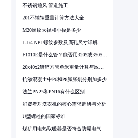
不锈钢通风 管道施工
201不锈钢重量计算方法大全
M20螺纹大径和小径是多少
1-1/4 NPT螺纹参数及底孔尺寸详解
F1010E是什么管？能否用3205或3505代
换
20x40x2镀锌方管单米重量计算与应用
分析
抗渗混凝土中P6和P8膨胀剂分别加多少
法兰PN25和PN16有什么区别
消费者对洗衣机的核心需求调研与分析
U型螺栓的国家标准
煤矿用电热取暖器是否符合防爆电气设
备标准