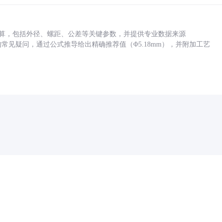
底孔计算，包括外径、螺距、公差等关键参数，并提供专业数据来源
孔尺寸的常见疑问，通过公式推导给出精确推荐值（Φ5.18mm），并附加工艺
药品医疗器械网络信息服务备案(京)网药械信息备字（2021）第00159号
京ICP证030173号
京公网安备11000002000001号