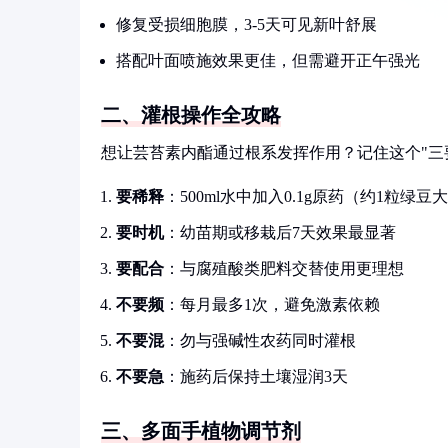
修复受损细胞膜，3-5天可见新叶舒展
搭配叶面喷施效果更佳，但需避开正午强光
二、灌根操作全攻略
想让芸苔素内酯通过根系发挥作用？记住这个"三
要稀释
：500ml水中加入0.1g原药（约1粒绿豆
要时机
：幼苗期或移栽后7天效果最显著
要配合
：与腐殖酸类肥料交替使用更理想
不要频
：每月最多1次，避免激素依赖
不要混
：勿与强碱性农药同时灌根
不要急
：施药后保持土壤湿润3天
三、多面手植物调节剂