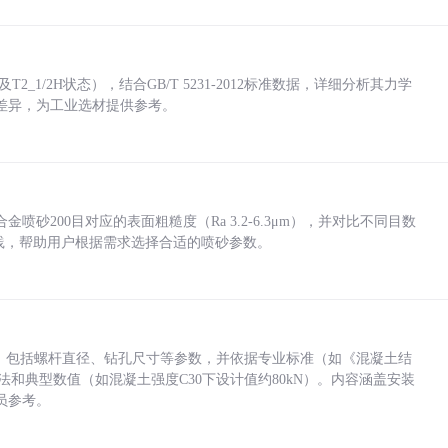
_1/2H状态），结合GB/T 5231-2012标准数据，详细分析其力学
差异，为工业选材提供参考。
砂200目对应的表面粗糙度（Ra 3.2-6.3μm），并对比不同目数
业实践，帮助用户根据需求选择合适的喷砂参数。
力，包括螺杆直径、钻孔尺寸等参数，并依据专业标准（如《混凝土结
方法和典型数值（如混凝土强度C30下设计值约80kN）。内容涵盖安装
员参考。