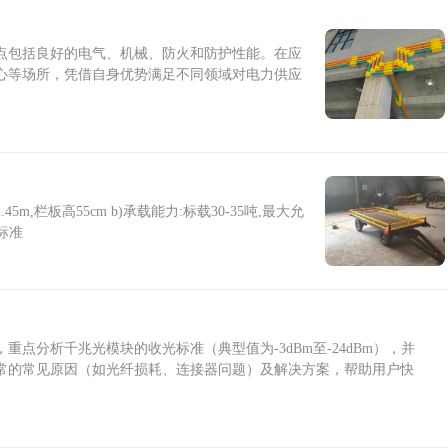
点包括良好的电气、机械、防火和防护性能。在应
心等场所，凭借自身优势满足不同领域对电力供应
5m,栏板高55cm b)承载能力:标载30-35吨,最大允
标准
点分析千兆光模块的收光标准（典型值为-3dBm至-24dBm），并
常的常见原因（如光纤损耗、连接器问题）及解决方案，帮助用户快