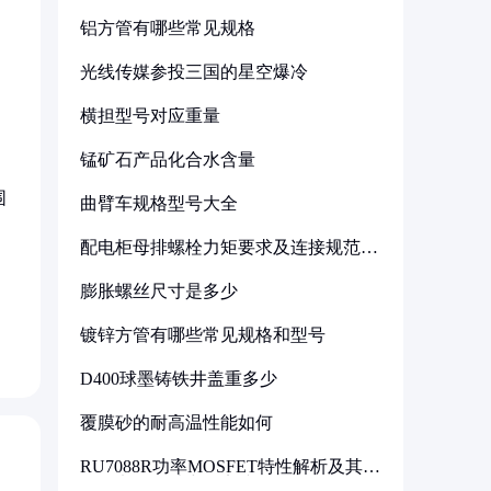
铝方管有哪些常见规格
光线传媒参投三国的星空爆冷
横担型号对应重量
锰矿石产品化合水含量
围
曲臂车规格型号大全
配电柜母排螺栓力矩要求及连接规范详
解
，
膨胀螺丝尺寸是多少
镀锌方管有哪些常见规格和型号
D400球墨铸铁井盖重多少
覆膜砂的耐高温性能如何
RU7088R功率MOSFET特性解析及其在
可调电源设计中的实践