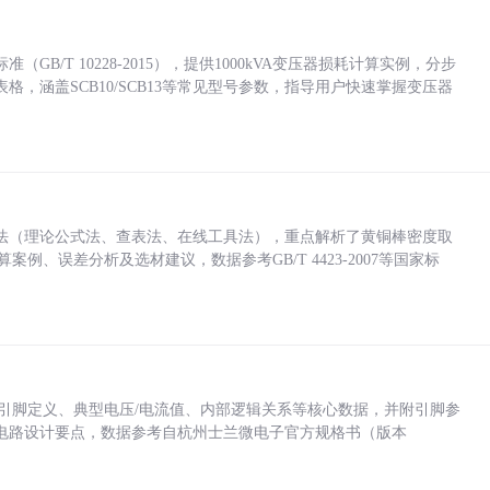
/T 10228-2015），提供1000kVA变压器损耗计算实例，分步
，涵盖SCB10/SCB13等常见型号参数，指导用户快速掌握变压器
法（理论公式法、查表法、在线工具法），重点解析了黄铜棒密度取
计算案例、误差分析及选材建议，数据参考GB/T 4423-2007等国家标
括各引脚定义、典型电压/电流值、内部逻辑关系等核心数据，并附引脚参
电路设计要点，数据参考自杭州士兰微电子官方规格书（版本