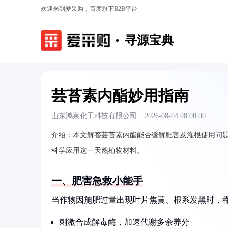
欢迎来到爱采购，百度旗下B2B平台
寻源宝典
芸苔素内酯妙用指南
山东鸿泉化工科技有限公司
·
2026-08-04 08:00:00
介绍：
本文解答芸苔素内酯能否缓解肥害及灌根使用问
科学应用这一天然植物材料。
一、肥害急救小能手
当作物因施肥过量出现叶片焦黄、根系发黑时，稀释
刺激合成解毒酶，加速代谢多余养分