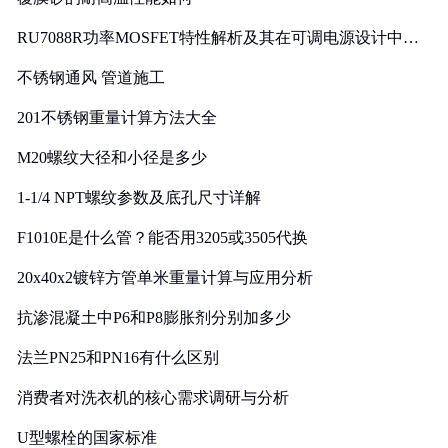
RU7088R功率MOSFET特性解析及其在可调电源设计中的
实践
不锈钢通风 管道施工
201不锈钢重量计算方法大全
M20螺纹大径和小径是多少
1-1/4 NPT螺纹参数及底孔尺寸详解
F1010E是什么管？能否用3205或3505代换
20x40x2镀锌方管单米重量计算与应用分析
抗渗混凝土中P6和P8膨胀剂分别加多少
法兰PN25和PN16有什么区别
消费者对洗衣机的核心需求调研与分析
U型螺栓的国家标准