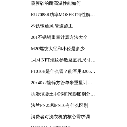
覆膜砂的耐高温性能如何
RU7088R功率MOSFET特性解析
及其在可调电源设计中的实践
不锈钢通风 管道施工
201不锈钢重量计算方法大全
M20螺纹大径和小径是多少
1-1/4 NPT螺纹参数及底孔尺寸详
解
F1010E是什么管？能否用3205或
3505代换
20x40x2镀锌方管单米重量计算
与应用分析
抗渗混凝土中P6和P8膨胀剂分别
加多少
法兰PN25和PN16有什么区别
消费者对洗衣机的核心需求调研
与分析