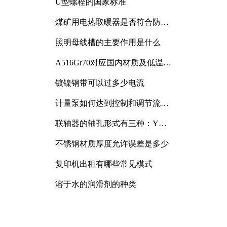
U型螺栓的国家标准
煤矿用电热取暖器是否符合防爆
电气设备标准
照明母线槽的主要作用是什么
A516Gr70对应国内材质及低温冲
击要求解析
镀镍钢带可以过多少电流
计量泵如何达到控制和调节流量
的目的
联轴器的轴孔形式有三种：Y
型、J型、Z型
不锈钢材质厚度允许误差是多少
复印机出租有哪些常见模式
溶于水的润滑剂的种类