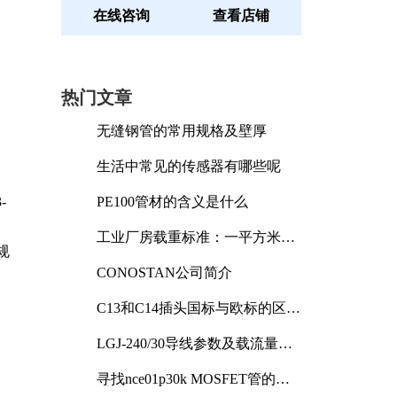
在线咨询
查看店铺
热门文章
无缝钢管的常用规格及壁厚
生活中常见的传感器有哪些呢
-
PE100管材的含义是什么
工业厂房载重标准：一平方米能
规
承受多少公斤
CONOSTAN公司简介
C13和C14插头国标与欧标的区别
及其标准解析
LGJ-240/30导线参数及载流量解
析
寻找nce01p30k MOSFET管的合
适替代型号