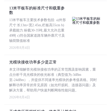
13米平板车的标准尺寸和载重参
数
13米平板车主要技术参数包括: a)外形
尺寸:长13m×宽2.45m,栏板高55cm b)
承载能力:标载30-35吨,最大允许总重
49吨 c)符合国家道路车辆外廓尺寸及
轴荷限值标准
2026年8月4日
光模块接收功率多少是正常
本文详细解答光模块接收功率的正常范围及影响因素，重
点分析千兆光模块的收光标准（典型值为-3dBm
至-24dBm），并提供不同速率光模块的参考值表格。同时
解释功率异常的常见原因（如光纤损耗、连接器问题）及
解决方案，帮助用户快速判断网络性能问题。
2026年8月4日