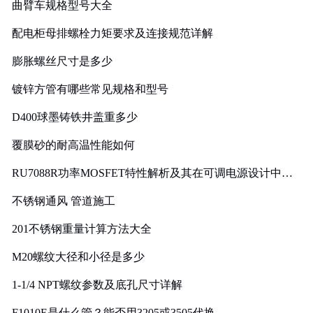
曲臂车规格型号大全
配电柜母排螺栓力矩要求及连接规范详解
膨胀螺丝尺寸是多少
镀锌方管有哪些常见规格和型号
D400球墨铸铁井盖重多少
覆膜砂的耐高温性能如何
RU7088R功率MOSFET特性解析及其在可调电源设计中的
实践
不锈钢通风 管道施工
201不锈钢重量计算方法大全
M20螺纹大径和小径是多少
1-1/4 NPT螺纹参数及底孔尺寸详解
F1010E是什么管？能否用3205或3505代换