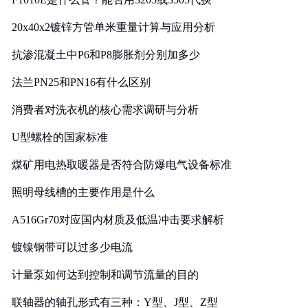
20x40x2镀锌方管单米重量计算与应用分析
抗渗混凝土中P6和P8膨胀剂分别加多少
法兰PN25和PN16有什么区别
消费者对洗衣机的核心需求调研与分析
U型螺栓的国家标准
煤矿用电热取暖器是否符合防爆电气设备标准
照明母线槽的主要作用是什么
A516Gr70对应国内材质及低温冲击要求解析
镀镍钢带可以过多少电流
计量泵如何达到控制和调节流量的目的
联轴器的轴孔形式有三种：Y型、J型、Z型