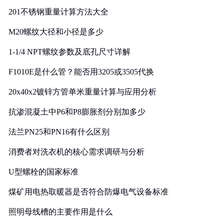
201不锈钢重量计算方法大全
M20螺纹大径和小径是多少
1-1/4 NPT螺纹参数及底孔尺寸详解
F1010E是什么管？能否用3205或3505代换
20x40x2镀锌方管单米重量计算与应用分析
抗渗混凝土中P6和P8膨胀剂分别加多少
法兰PN25和PN16有什么区别
消费者对洗衣机的核心需求调研与分析
U型螺栓的国家标准
煤矿用电热取暖器是否符合防爆电气设备标准
照明母线槽的主要作用是什么