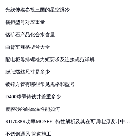
光线传媒参投三国的星空爆冷
横担型号对应重量
锰矿石产品化合水含量
曲臂车规格型号大全
配电柜母排螺栓力矩要求及连接规范详解
膨胀螺丝尺寸是多少
镀锌方管有哪些常见规格和型号
D400球墨铸铁井盖重多少
覆膜砂的耐高温性能如何
RU7088R功率MOSFET特性解析及其在可调电源设计中的
实践
不锈钢通风 管道施工