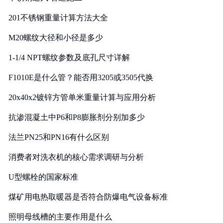
201不锈钢重量计算方法大全
M20螺纹大径和小径是多少
1-1/4 NPT螺纹参数及底孔尺寸详解
F1010E是什么管？能否用3205或3505代换
20x40x2镀锌方管单米重量计算与应用分析
抗渗混凝土中P6和P8膨胀剂分别加多少
法兰PN25和PN16有什么区别
消费者对洗衣机的核心需求调研与分析
U型螺栓的国家标准
煤矿用电热取暖器是否符合防爆电气设备标准
照明母线槽的主要作用是什么