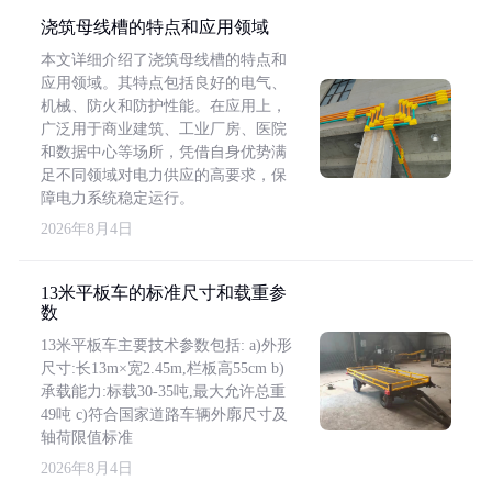
浇筑母线槽的特点和应用领域
本文详细介绍了浇筑母线槽的特点和
应用领域。其特点包括良好的电气、
机械、防火和防护性能。在应用上，
广泛用于商业建筑、工业厂房、医院
和数据中心等场所，凭借自身优势满
足不同领域对电力供应的高要求，保
障电力系统稳定运行。
2026年8月4日
13米平板车的标准尺寸和载重参
数
13米平板车主要技术参数包括: a)外形
尺寸:长13m×宽2.45m,栏板高55cm b)
承载能力:标载30-35吨,最大允许总重
49吨 c)符合国家道路车辆外廓尺寸及
轴荷限值标准
2026年8月4日