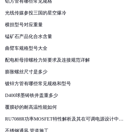
铝方管有哪些常见规格
光线传媒参投三国的星空爆冷
横担型号对应重量
锰矿石产品化合水含量
曲臂车规格型号大全
配电柜母排螺栓力矩要求及连接规范详解
膨胀螺丝尺寸是多少
镀锌方管有哪些常见规格和型号
D400球墨铸铁井盖重多少
覆膜砂的耐高温性能如何
RU7088R功率MOSFET特性解析及其在可调电源设计中的
实践
不锈钢通风 管道施工