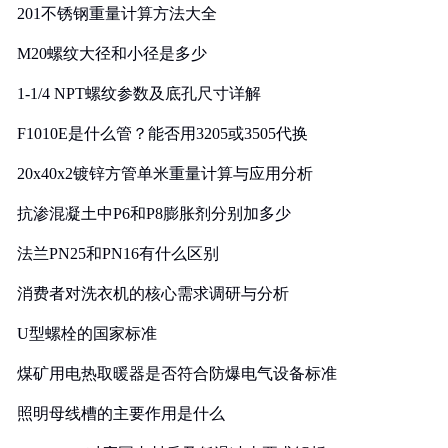
201不锈钢重量计算方法大全
M20螺纹大径和小径是多少
1-1/4 NPT螺纹参数及底孔尺寸详解
F1010E是什么管？能否用3205或3505代换
20x40x2镀锌方管单米重量计算与应用分析
抗渗混凝土中P6和P8膨胀剂分别加多少
法兰PN25和PN16有什么区别
消费者对洗衣机的核心需求调研与分析
U型螺栓的国家标准
煤矿用电热取暖器是否符合防爆电气设备标准
照明母线槽的主要作用是什么