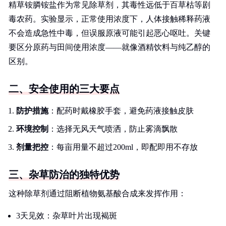
精草铵膦铵盐作为常见除草剂，其毒性远低于百草枯等剧
毒农药。实验显示，正常使用浓度下，人体接触稀释药液
不会造成急性中毒，但误服原液可能引起恶心呕吐。关键
要区分原药与田间使用浓度——就像酒精饮料与纯乙醇的
区别。
二、安全使用的三大要点
防护措施
：配药时戴橡胶手套，避免药液接触皮肤
环境控制
：选择无风天气喷洒，防止雾滴飘散
剂量把控
：每亩用量不超过200ml，即配即用不存放
三、杂草防治的独特优势
这种除草剂通过阻断植物氨基酸合成来发挥作用：
3天见效：杂草叶片出现褐斑