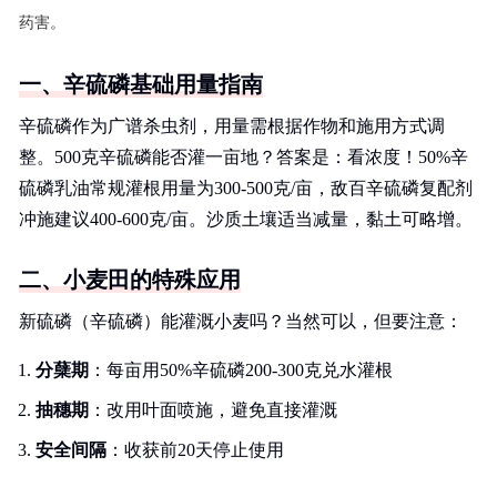
药害。
一、辛硫磷基础用量指南
辛硫磷作为广谱杀虫剂，用量需根据作物和施用方式调
整。500克辛硫磷能否灌一亩地？答案是：看浓度！50%辛
硫磷乳油常规灌根用量为300-500克/亩，敌百辛硫磷复配剂
冲施建议400-600克/亩。沙质土壤适当减量，黏土可略增。
二、小麦田的特殊应用
新硫磷（辛硫磷）能灌溉小麦吗？当然可以，但要注意：
分蘖期
：每亩用50%辛硫磷200-300克兑水灌根
抽穗期
：改用叶面喷施，避免直接灌溉
安全间隔
：收获前20天停止使用