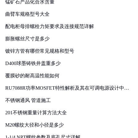
锰矿石产品化合水含量
曲臂车规格型号大全
配电柜母排螺栓力矩要求及连接规范详解
膨胀螺丝尺寸是多少
镀锌方管有哪些常见规格和型号
D400球墨铸铁井盖重多少
覆膜砂的耐高温性能如何
RU7088R功率MOSFET特性解析及其在可调电源设计中的
实践
不锈钢通风 管道施工
201不锈钢重量计算方法大全
M20螺纹大径和小径是多少
1-1/4 NPT螺纹参数及底孔尺寸详解