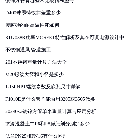
镀锌方管有哪些常见规格和型号
D400球墨铸铁井盖重多少
覆膜砂的耐高温性能如何
RU7088R功率MOSFET特性解析及其在可调电源设计中的
实践
不锈钢通风 管道施工
201不锈钢重量计算方法大全
M20螺纹大径和小径是多少
1-1/4 NPT螺纹参数及底孔尺寸详解
F1010E是什么管？能否用3205或3505代换
20x40x2镀锌方管单米重量计算与应用分析
抗渗混凝土中P6和P8膨胀剂分别加多少
法兰PN25和PN16有什么区别