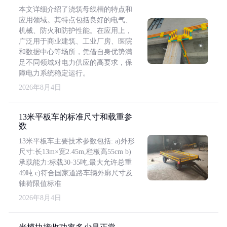
本文详细介绍了浇筑母线槽的特点和
应用领域。其特点包括良好的电气、
机械、防火和防护性能。在应用上，
广泛用于商业建筑、工业厂房、医院
和数据中心等场所，凭借自身优势满
足不同领域对电力供应的高要求，保
障电力系统稳定运行。
2026年8月4日
13米平板车的标准尺寸和载重参
数
13米平板车主要技术参数包括: a)外形
尺寸:长13m×宽2.45m,栏板高55cm b)
承载能力:标载30-35吨,最大允许总重
49吨 c)符合国家道路车辆外廓尺寸及
轴荷限值标准
2026年8月4日