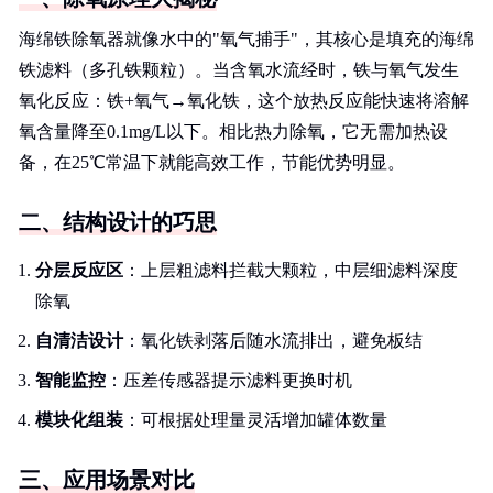
海绵铁除氧器就像水中的"氧气捕手"，其核心是填充的海绵
铁滤料（多孔铁颗粒）。当含氧水流经时，铁与氧气发生
氧化反应：铁+氧气→氧化铁，这个放热反应能快速将溶解
氧含量降至0.1mg/L以下。相比热力除氧，它无需加热设
备，在25℃常温下就能高效工作，节能优势明显。
二、结构设计的巧思
分层反应区
：上层粗滤料拦截大颗粒，中层细滤料深度
除氧
自清洁设计
：氧化铁剥落后随水流排出，避免板结
智能监控
：压差传感器提示滤料更换时机
模块化组装
：可根据处理量灵活增加罐体数量
三、应用场景对比