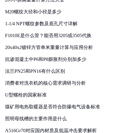
M20螺纹大径和小径是多少
1-1/4 NPT螺纹参数及底孔尺寸详解
F1010E是什么管？能否用3205或3505代换
20x40x2镀锌方管单米重量计算与应用分析
抗渗混凝土中P6和P8膨胀剂分别加多少
法兰PN25和PN16有什么区别
消费者对洗衣机的核心需求调研与分析
U型螺栓的国家标准
煤矿用电热取暖器是否符合防爆电气设备标准
照明母线槽的主要作用是什么
A516Gr70对应国内材质及低温冲击要求解析