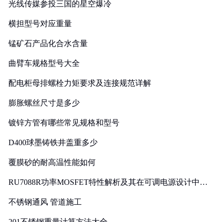
光线传媒参投三国的星空爆冷
横担型号对应重量
锰矿石产品化合水含量
曲臂车规格型号大全
配电柜母排螺栓力矩要求及连接规范详解
膨胀螺丝尺寸是多少
镀锌方管有哪些常见规格和型号
D400球墨铸铁井盖重多少
覆膜砂的耐高温性能如何
RU7088R功率MOSFET特性解析及其在可调电源设计中的
实践
不锈钢通风 管道施工
201不锈钢重量计算方法大全